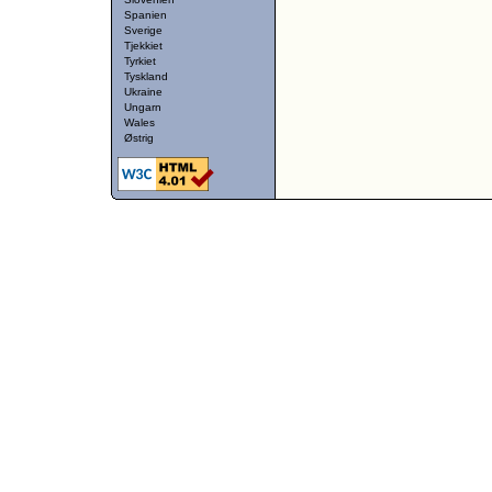
Spanien
Sverige
Tjekkiet
Tyrkiet
Tyskland
Ukraine
Ungarn
Wales
Østrig