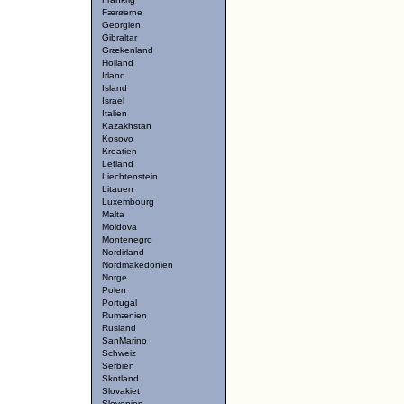
Færøerne
Georgien
Gibraltar
Grækenland
Holland
Irland
Island
Israel
Italien
Kazakhstan
Kosovo
Kroatien
Letland
Liechtenstein
Litauen
Luxembourg
Malta
Moldova
Montenegro
Nordirland
Nordmakedonien
Norge
Polen
Portugal
Rumænien
Rusland
SanMarino
Schweiz
Serbien
Skotland
Slovakiet
Slovenien