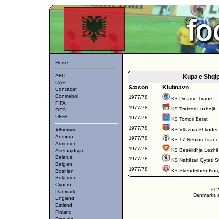
Home
AFC
Kupa e Shqip
CAF
Sæson
Klubnavn
Concacaf
Conmebol
1977/78
KS Dinamo Tiranë
FIFA
1977/78
KS Traktori Lushnjë
OFC
UEFA
1977/78
KS Tomori Berat
1977/78
KS Vllaznia Shkodër
Albanien
Andorra
1977/78
KS 17 Nëntori Tiranë
Armenien
1977/78
KS Besëlidhja Lezhë
Aserbajdsjan
Belarus
1977/78
KS Naftëtari Qyteti St
Belgien
1977/78
KS Skënderbeu Kor
Bosnien
Bulgarien
Cypern
© 2
Danmark
Danmarks st
England
Estland
Finland
Frankrig