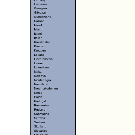
Færøerne
Georgien
Gibraltar
Grækenland
Holland
Irland
Island
Israel
Italien
Kazakhstan
Kosovo
Kroatien
Letland
Liechtenstein
Litauen
Luxembourg
Malta
Moldova
Montenegro
Nordirland
Nordmakedonien
Norge
Polen
Portugal
Rumænien
Rusland
SanMarino
Schweiz
Serbien
Skotland
Slovakiet
Slovenien