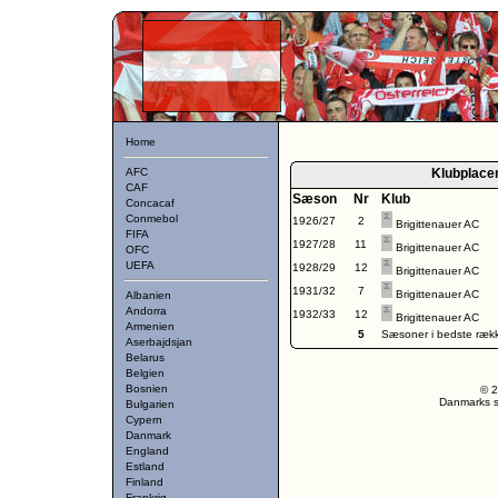
Home
AFC
Klubplace
CAF
Sæson
Nr
Klub
Concacaf
Conmebol
1926/27
2
Brigittenauer AC
FIFA
1927/28
11
Brigittenauer AC
OFC
UEFA
1928/29
12
Brigittenauer AC
1931/32
7
Brigittenauer AC
Albanien
Andorra
1932/33
12
Brigittenauer AC
Armenien
5
Sæsoner i bedste ræk
Aserbajdsjan
Belarus
Belgien
Bosnien
© 2
Danmarks st
Bulgarien
Cypern
Danmark
England
Estland
Finland
Frankrig