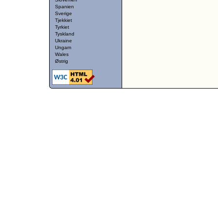
Spanien
Sverige
Tjekkiet
Tyrkiet
Tyskland
Ukraine
Ungarn
Wales
Østrig