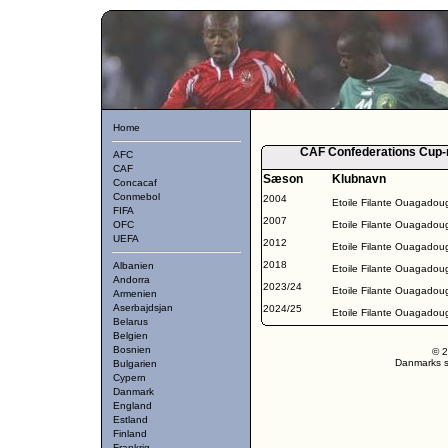
Home
CAF Confederations Cup-r
AFC
CAF
Sæson
Klubnavn
Concacaf
Conmebol
2004
Etoile Filante Ouagado
FIFA
2007
OFC
Etoile Filante Ouagado
UEFA
2012
Etoile Filante Ouagado
2018
Albanien
Etoile Filante Ouagado
Andorra
2023/24
Etoile Filante Ouagado
Armenien
Aserbajdsjan
2024/25
Etoile Filante Ouagado
Belarus
Belgien
Bosnien
© 2
Danmarks st
Bulgarien
Cypern
Danmark
England
Estland
Finland
Frankrig