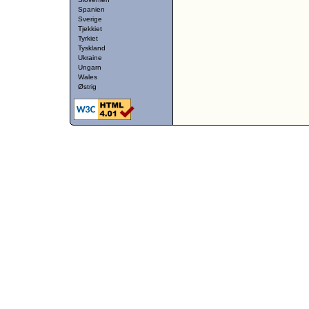
Spanien
Sverige
Tjekkiet
Tyrkiet
Tyskland
Ukraine
Ungarn
Wales
Østrig