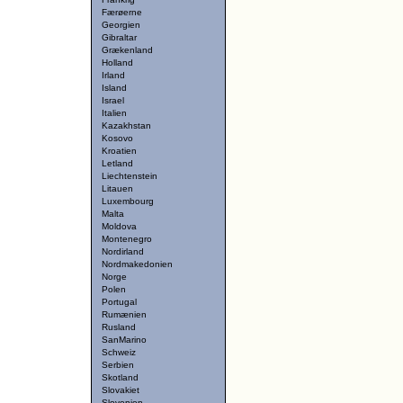
Færøerne
Georgien
Gibraltar
Grækenland
Holland
Irland
Island
Israel
Italien
Kazakhstan
Kosovo
Kroatien
Letland
Liechtenstein
Litauen
Luxembourg
Malta
Moldova
Montenegro
Nordirland
Nordmakedonien
Norge
Polen
Portugal
Rumænien
Rusland
SanMarino
Schweiz
Serbien
Skotland
Slovakiet
Slovenien