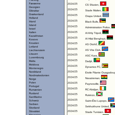
Færøerne
2024/25
CS Sfaxien
,
Georgien
2024/25
Stade Malien
,
Gibraltar
Grækenland
2024/25
Orapa United
,
Holland
2024/25
Irland
Black Bulls
,
Island
2024/25
Administration Police
,
Israel
2024/25
Italien
Al Ahly Tripoli
,
Kazakhstan
2024/25
Al Hilal Benghazi
,
Kosovo
Kroatien
2024/25
AS Otohô
,
Letland
2024/25
AS Vita Club
,
Liechtenstein
Litauen
2024/25
ASC Kara
,
Luxembourg
2024/25
Malta
Dadjé
,
Moldova
2024/25
Dynamos FC
,
Montenegro
2024/25
Nordirland
Etoile Filante Ouagadou
Nordmakedonien
2024/25
Nsoatreman
,
Norge
Polen
2024/25
Paynesville
,
Portugal
2024/25
RC Abidjan
,
Rumænien
Rusland
2024/25
Rukinzo
,
SanMarino
2024/25
Schweiz
Saint-Éloi Lupopo
,
Serbien
2024/25
Sekhukhune United
,
Skotland
2024/25
Slovakiet
Stade Tunisien
,
Slovenien