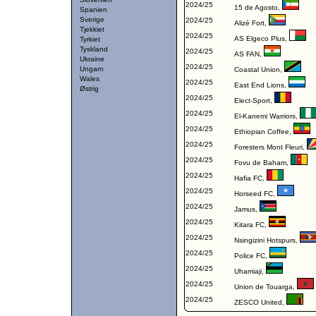
2024/25
15 de Agosto
,
Spanien
Sverige
2024/25
Alizé Fort
,
Tjekkiet
2024/25
AS Elgeco Plus
,
Tyrkiet
Tyskland
2024/25
AS FAN
,
Ukraine
2024/25
Ungarn
Coastal Union
,
Wales
2024/25
East End Lions
,
Østrig
2024/25
Elect-Sport
,
2024/25
El-Kanemi Warriors
,
2024/25
Ethiopian Coffee
,
2024/25
Foresters Mont Fleuri
,
2024/25
Fovu de Baham
,
2024/25
Hafia FC
,
2024/25
Horseed FC
,
2024/25
Jamus
,
2024/25
Kitara FC
,
2024/25
Nsingizini Hotspurs
,
2024/25
Police FC
,
2024/25
Uhamiaji
,
2024/25
Union de Touarga
,
2024/25
ZESCO United
,