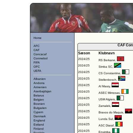
Home
CAF Con
AFC
CAF
Sæson
Klubnavn
Concacaf
Conmebol
2024/25
RS Berkane
,
FIFA
2024/25
OFC
Simba SC
,
UEFA
2024/25
CS Constantine
,
2024/25
Albanien
Stellenbosch
,
Andorra
2024/25
Al Masry
,
Armenien
Aserbajdsjan
2024/25
ASEC Mimosas
,
Belarus
2024/25
USM Algiers
,
Belgien
Bosnien
2024/25
Zamalek
,
Bulgarien
2024/25
Cypern
Bravos do Maquis
,
Danmark
2024/25
Lunda Sul
,
England
2024/25
Estland
ASC Diaraf
,
Finland
2024/25
Enyimba
,
Frankrig