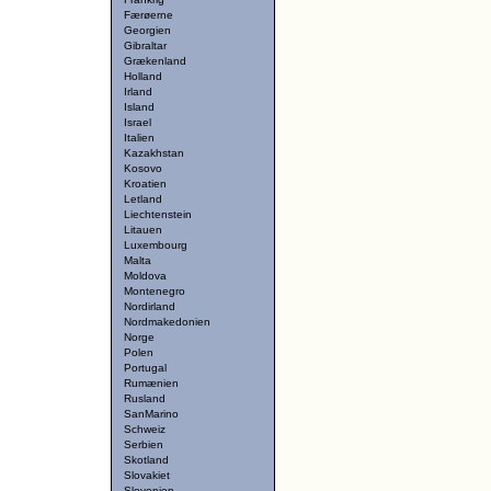
Færøerne
Georgien
Gibraltar
Grækenland
Holland
Irland
Island
Israel
Italien
Kazakhstan
Kosovo
Kroatien
Letland
Liechtenstein
Litauen
Luxembourg
Malta
Moldova
Montenegro
Nordirland
Nordmakedonien
Norge
Polen
Portugal
Rumænien
Rusland
SanMarino
Schweiz
Serbien
Skotland
Slovakiet
Slovenien