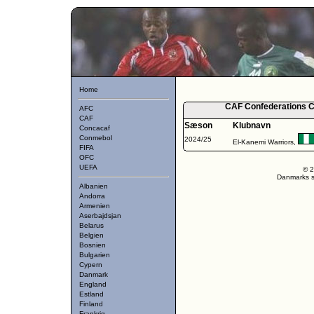
Home
CAF Confederations Cu
AFC
CAF
Sæson
Klubnavn
Concacaf
Conmebol
2024/25
El-Kanemi Warriors,
FIFA
OFC
UEFA
© 2
Danmarks st
Albanien
Andorra
Armenien
Aserbajdsjan
Belarus
Belgien
Bosnien
Bulgarien
Cypern
Danmark
England
Estland
Finland
Frankrig