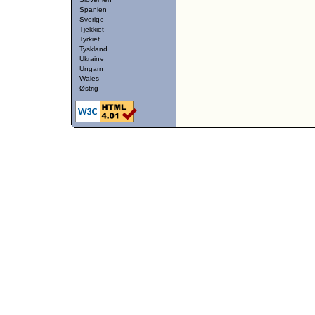
Spanien
Sverige
Tjekkiet
Tyrkiet
Tyskland
Ukraine
Ungarn
Wales
Østrig