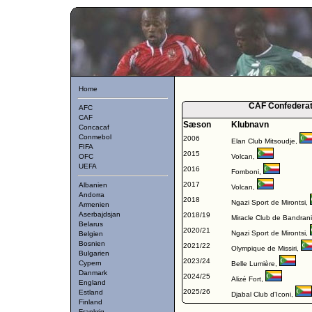
Home
CAF Confederat
AFC
CAF
Sæson
Klubnavn
Concacaf
Conmebol
2006
Elan Club Mitsoudje
,
FIFA
2015
OFC
Volcan
,
UEFA
2016
Fomboni
,
2017
Albanien
Volcan
,
Andorra
2018
Ngazi Sport de Mirontsi
,
Armenien
Aserbajdsjan
2018/19
Miracle Club de Bandrani
Belarus
2020/21
Ngazi Sport de Mirontsi
,
Belgien
Bosnien
2021/22
Olympique de Missiri
,
Bulgarien
2023/24
Cypern
Belle Lumière
,
Danmark
2024/25
Alizé Fort
,
England
2025/26
Estland
Djabal Club d'Iconi
,
Finland
Frankrig