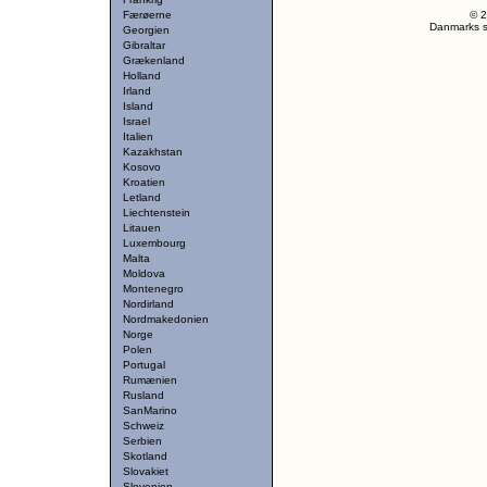
Færøerne
© 2
Danmarks st
Georgien
Gibraltar
Grækenland
Holland
Irland
Island
Israel
Italien
Kazakhstan
Kosovo
Kroatien
Letland
Liechtenstein
Litauen
Luxembourg
Malta
Moldova
Montenegro
Nordirland
Nordmakedonien
Norge
Polen
Portugal
Rumænien
Rusland
SanMarino
Schweiz
Serbien
Skotland
Slovakiet
Slovenien