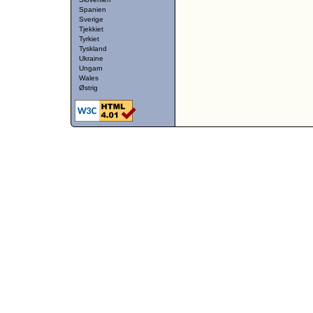
Spanien
Sverige
Tjekkiet
Tyrkiet
Tyskland
Ukraine
Ungarn
Wales
Østrig