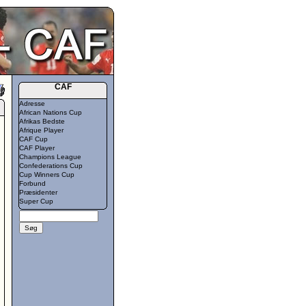
CAF
Adresse
African Nations Cup
Afrikas Bedste
Afrique Player
CAF Cup
CAF Player
Champions League
Confederations Cup
Cup Winners Cup
Forbund
Præsidenter
Super Cup