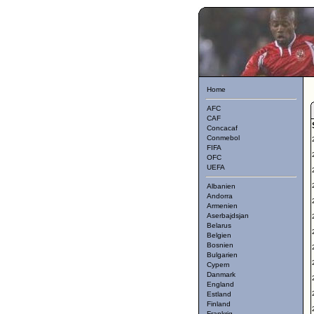
Home
AFC
CAF
Concacaf
Conmebol
FIFA
OFC
UEFA
Albanien
Andorra
Armenien
Aserbajdsjan
Belarus
Belgien
Bosnien
Bulgarien
Cypern
Danmark
England
Estland
Finland
Frankrig