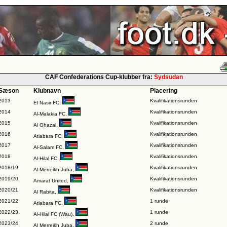
CAF Confederations Cup-klubber fra:
Sydsudan
Sæson
Klubnavn
Placering
2013
Kvalifikationsrunden
El Nasir FC
,
2014
Kvalifikationsrunden
Al-Malakia FC
,
2015
Kvalifikationsrunden
Al Ghazal
,
2016
Kvalifikationsrunden
Atlabara FC
,
2017
Kvalifikationsrunden
Al-Salam FC
,
2018
Kvalifikationsrunden
Al-Hilal FC
,
2018/19
Kvalifikationsrunden
Al Merreikh Juba
,
2019/20
Kvalifikationsrunden
Amarat United
,
2020/21
Kvalifikationsrunden
Al Rabita
,
2021/22
1 runde
Atlabara FC
,
2022/23
1 runde
Al-Hilal FC (Wau)
,
2023/24
2 runde
Al Merreikh Juba
,