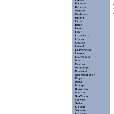
Færøerne
Georgien
Gibraltar
Grækenland
Holland
Irland
Island
Israel
Italien
Kazakhstan
Kosovo
Kroatien
Letland
Liechtenstein
Litauen
Luxembourg
Malta
Moldova
Montenegro
Nordirland
Nordmakedonien
Norge
Polen
Portugal
Rumænien
Rusland
SanMarino
Schweiz
Serbien
Skotland
Slovakiet
Slovenien