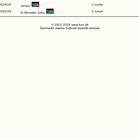
2024/25
1 runde
Jamus
,
2025/26
1 runde
Al Merreikh Juba
,
© 2001-2026 www.foot.dk
Danmarks største fodbold-statistik-website