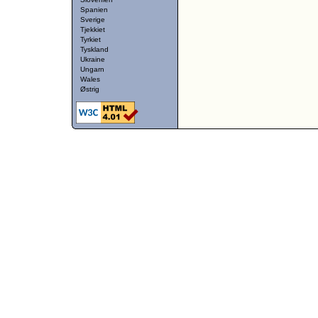
Spanien
Sverige
Tjekkiet
Tyrkiet
Tyskland
Ukraine
Ungarn
Wales
Østrig