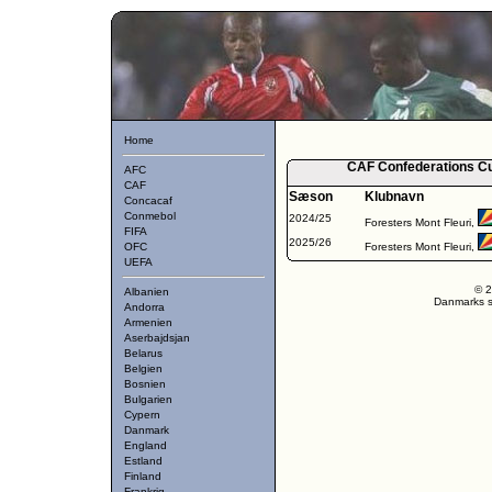
Home
CAF Confederations Cup
AFC
CAF
Sæson
Klubnavn
Concacaf
Conmebol
2024/25
Foresters Mont Fleuri,
FIFA
2025/26
OFC
Foresters Mont Fleuri,
UEFA
© 2
Albanien
Danmarks st
Andorra
Armenien
Aserbajdsjan
Belarus
Belgien
Bosnien
Bulgarien
Cypern
Danmark
England
Estland
Finland
Frankrig