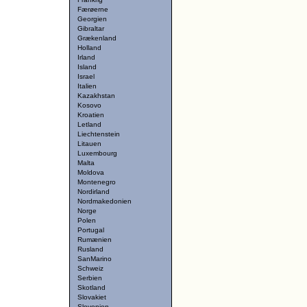
Færøerne
Georgien
Gibraltar
Grækenland
Holland
Irland
Island
Israel
Italien
Kazakhstan
Kosovo
Kroatien
Letland
Liechtenstein
Litauen
Luxembourg
Malta
Moldova
Montenegro
Nordirland
Nordmakedonien
Norge
Polen
Portugal
Rumænien
Rusland
SanMarino
Schweiz
Serbien
Skotland
Slovakiet
Slovenien