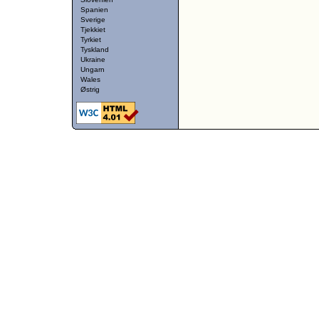
Spanien
Sverige
Tjekkiet
Tyrkiet
Tyskland
Ukraine
Ungarn
Wales
Østrig