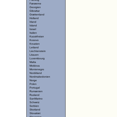
Færøerne
Georgien
Gibraltar
Grækenland
Holland
Irland
Island
Israel
Italien
Kazakhstan
Kosovo
Kroatien
Letland
Liechtenstein
Litauen
Luxembourg
Malta
Moldova
Montenegro
Nordirland
Nordmakedonien
Norge
Polen
Portugal
Rumænien
Rusland
SanMarino
Schweiz
Serbien
Skotland
Slovakiet
Slovenien