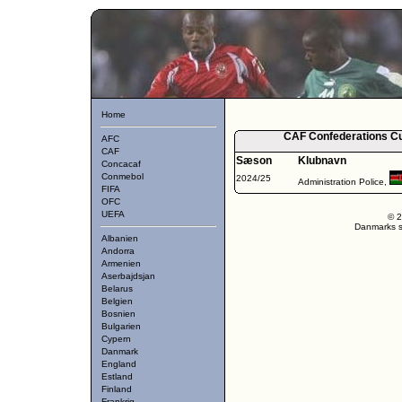
Home
CAF Confederations Cup
AFC
CAF
Sæson
Klubnavn
Concacaf
Conmebol
2024/25
Administration Police,
FIFA
OFC
UEFA
© 2
Danmarks st
Albanien
Andorra
Armenien
Aserbajdsjan
Belarus
Belgien
Bosnien
Bulgarien
Cypern
Danmark
England
Estland
Finland
Frankrig