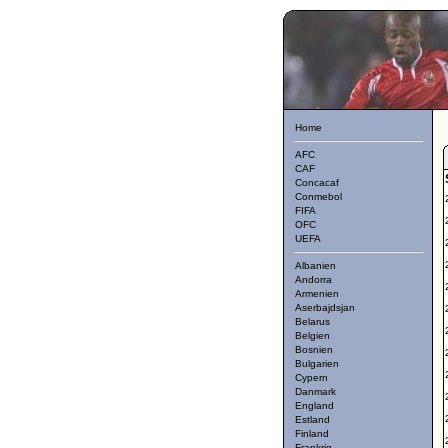
Home
AFC
CAF
Concacaf
Conmebol
FIFA
OFC
UEFA
Albanien
Andorra
Armenien
Aserbajdsjan
Belarus
Belgien
Bosnien
Bulgarien
Cypern
Danmark
England
Estland
Finland
Frankrig