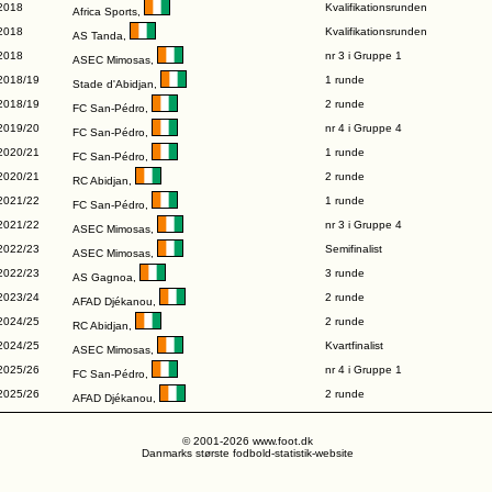
2018
Kvalifikationsrunden
Africa Sports
,
2018
Kvalifikationsrunden
AS Tanda
,
2018
nr 3 i Gruppe 1
ASEC Mimosas
,
2018/19
1 runde
Stade d'Abidjan
,
2018/19
2 runde
FC San-Pédro
,
2019/20
nr 4 i Gruppe 4
FC San-Pédro
,
2020/21
1 runde
FC San-Pédro
,
2020/21
2 runde
RC Abidjan
,
2021/22
1 runde
FC San-Pédro
,
2021/22
nr 3 i Gruppe 4
ASEC Mimosas
,
2022/23
Semifinalist
ASEC Mimosas
,
2022/23
3 runde
AS Gagnoa
,
2023/24
2 runde
AFAD Djékanou
,
2024/25
2 runde
RC Abidjan
,
2024/25
Kvartfinalist
ASEC Mimosas
,
2025/26
nr 4 i Gruppe 1
FC San-Pédro
,
2025/26
2 runde
AFAD Djékanou
,
© 2001-2026 www.foot.dk
Danmarks største fodbold-statistik-website