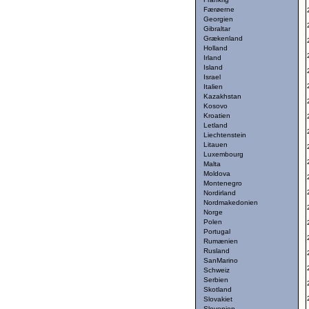
Færøerne
Georgien
Gibraltar
Grækenland
Holland
Irland
Island
Israel
Italien
Kazakhstan
Kosovo
Kroatien
Letland
Liechtenstein
Litauen
Luxembourg
Malta
Moldova
Montenegro
Nordirland
Nordmakedonien
Norge
Polen
Portugal
Rumænien
Rusland
SanMarino
Schweiz
Serbien
Skotland
Slovakiet
Slovenien