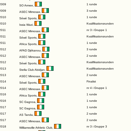
2009
1 runde
SO Armee
,
2009
3 runde
ASEC Mimosas
,
2010
1 runde
Séwé Sports
,
2010
Kvalifikationsrunden
Issia Wazi
,
2011
nr 3 i Gruppe 1
ASEC Mimosas
,
2011
Kvalifikationsrunden
Séwé Sports
,
2011
1 runde
Africa Sports
,
2012
3 runde
AFAD Djékanou
,
2012
2 runde
ASEC Mimosas
,
2012
Kvalifikationsrunden
Séwé Sports
,
2013
Kvalifikationsrunden
Stella Club Abidjan
,
2013
2 runde
ASEC Mimosas
,
2014
Finalist
Séwé Sports
,
2014
nr 4 i Gruppe 1
ASEC Mimosas
,
2016
1 runde
Africa Sports
,
2016
1 runde
SC Gagnoa
,
2017
1 runde
SC Gagnoa
,
2017
2 runde
AS Tanda
,
2017
2 runde
ASEC Mimosas
,
2018
nr 3 i Gruppe 3
Williamsville Athletic Club
,