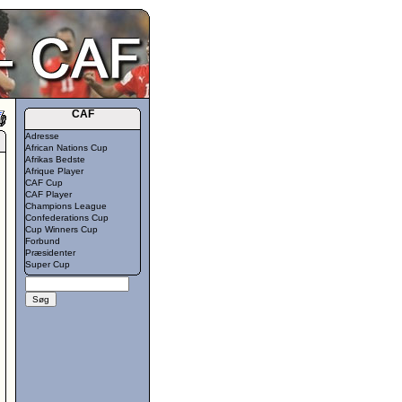
CAF
Adresse
African Nations Cup
Afrikas Bedste
Afrique Player
CAF Cup
CAF Player
Champions League
Confederations Cup
Cup Winners Cup
Forbund
Præsidenter
Super Cup