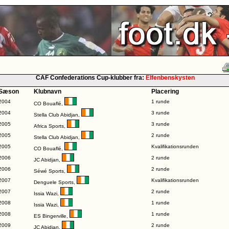
CAF Confederations Cup-klubber fra:
Elfenbenskysten
Sæson
Klubnavn
Placering
2004
1 runde
CO Bouaflé
,
2004
3 runde
Stella Club Abidjan
,
2005
3 runde
Africa Sports
,
2005
2 runde
Stella Club Abidjan
,
2005
Kvalifikationsrunden
CO Bouaflé
,
2006
2 runde
JC Abidjan
,
2006
2 runde
Séwé Sports
,
2007
Kvalifikationsrunden
Denguele Sports
,
2007
2 runde
Issia Wazi
,
2008
1 runde
Issia Wazi
,
2008
1 runde
ES Bingerville
,
2009
2 runde
JC Abidjan
,