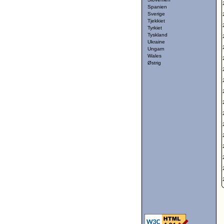
Spanien
Sverige
Tjekkiet
Tyrkiet
Tyskland
Ukraine
Ungarn
Wales
Østrig