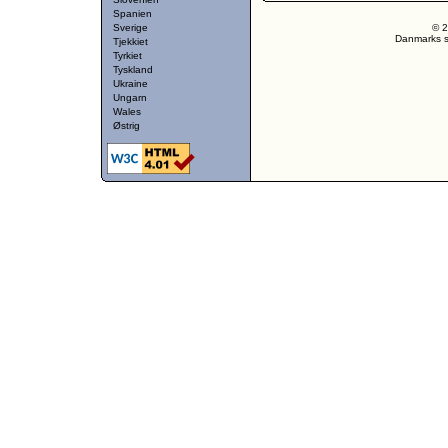
Spanien
Sverige
© 2
Danmarks st
Tjekkiet
Tyrkiet
Tyskland
Ukraine
Ungarn
Wales
Østrig