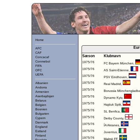
Home
Eur
AFC
CAF
Sæson
Klubnavn
Concacaf
Conmebol
1975/76
FC Bayern München
,
FIFA
1975/76
OFC
AS Saint-Etienne
,
UEFA
1975/76
PSV Eindhoven
,
1975/76
Albanien
Real Madrid
,
Andorra
1975/76
Borussia Mönchengladb
Armenien
Aserbajdsjan
1975/76
Dynamo Kyiv
,
Belarus
1975/76
Hajduk Split
,
Belgien
Bosnien
1975/76
SL Benfica
,
Bulgarien
1975/76
Cypern
Derby County
,
Danmark
1975/76
ÍA Akranes
,
England
1975/76
Estland
Juventus
,
Finland
1975/76
Malmö FF
,
Frankrig