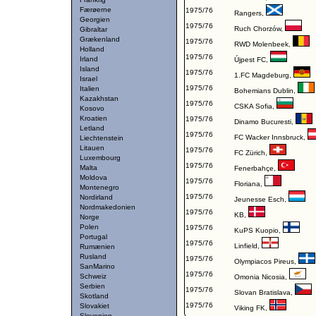
Færøerne
1975/76
Rangers
,
Georgien
1975/76
Ruch Chorzów
,
Gibraltar
Grækenland
1975/76
RWD Molenbeek
,
Holland
1975/76
Irland
Újpest FC
,
Island
1975/76
1.FC Magdeburg
,
Israel
1975/76
Italien
Bohemians Dublin
,
Kazakhstan
1975/76
CSKA Sofia
,
Kosovo
Kroatien
1975/76
Dinamo Bucuresti
,
Letland
1975/76
FC Wacker Innsbruck
,
Liechtenstein
Litauen
1975/76
FC Zürich
,
Luxembourg
1975/76
Malta
Fenerbahçe
,
Moldova
1975/76
Floriana
,
Montenegro
1975/76
Nordirland
Jeunesse Esch
,
Nordmakedonien
1975/76
KB
,
Norge
Polen
1975/76
KuPS Kuopio
,
Portugal
1975/76
Linfield
,
Rumænien
Rusland
1975/76
Olympiacos Pireus
,
SanMarino
1975/76
Schweiz
Omonia Nicosia
,
Serbien
1975/76
Slovan Bratislava
,
Skotland
1975/76
Slovakiet
Viking FK
,
Slovenien