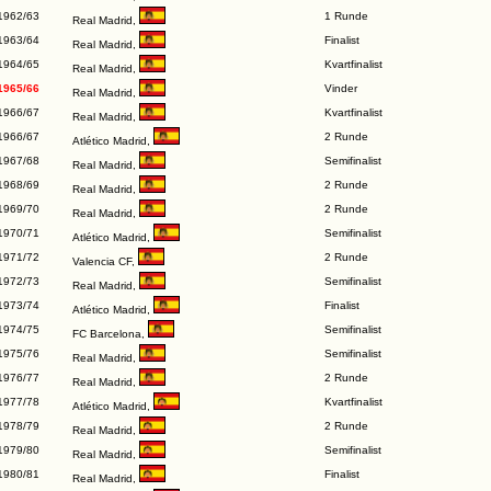
1962/63
1 Runde
Real Madrid
,
1963/64
Finalist
Real Madrid
,
1964/65
Kvartfinalist
Real Madrid
,
1965/66
Vinder
Real Madrid
,
1966/67
Kvartfinalist
Real Madrid
,
1966/67
2 Runde
Atlético Madrid
,
1967/68
Semifinalist
Real Madrid
,
1968/69
2 Runde
Real Madrid
,
1969/70
2 Runde
Real Madrid
,
1970/71
Semifinalist
Atlético Madrid
,
1971/72
2 Runde
Valencia CF
,
1972/73
Semifinalist
Real Madrid
,
1973/74
Finalist
Atlético Madrid
,
1974/75
Semifinalist
FC Barcelona
,
1975/76
Semifinalist
Real Madrid
,
1976/77
2 Runde
Real Madrid
,
1977/78
Kvartfinalist
Atlético Madrid
,
1978/79
2 Runde
Real Madrid
,
1979/80
Semifinalist
Real Madrid
,
1980/81
Finalist
Real Madrid
,