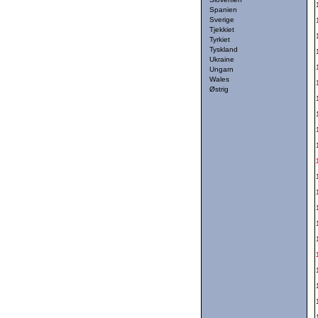
Spanien
Sverige
Tjekkiet
Tyrkiet
Tyskland
Ukraine
Ungarn
Wales
Østrig