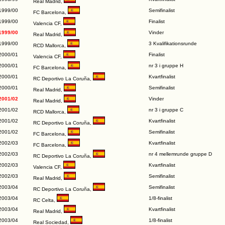
Real Madrid
,
1999/00
Semifinalist
FC Barcelona
,
1999/00
Finalist
Valencia CF
,
1999/00
Vinder
Real Madrid
,
1999/00
3 Kvalifikationsrunde
RCD Mallorca
,
2000/01
Finalist
Valencia CF
,
2000/01
nr 3 i gruppe H
FC Barcelona
,
2000/01
Kvartfinalist
RC Deportivo La Coruña
,
2000/01
Semifinalist
Real Madrid
,
2001/02
Vinder
Real Madrid
,
2001/02
nr 3 i gruppe C
RCD Mallorca
,
2001/02
Kvartfinalist
RC Deportivo La Coruña
,
2001/02
Semifinalist
FC Barcelona
,
2002/03
Kvartfinalist
FC Barcelona
,
2002/03
nr 4 mellemrunde gruppe D
RC Deportivo La Coruña
,
2002/03
Kvartfinalist
Valencia CF
,
2002/03
Semifinalist
Real Madrid
,
2003/04
Semifinalist
RC Deportivo La Coruña
,
2003/04
1/8-finalist
RC Celta
,
2003/04
Kvartfinalist
Real Madrid
,
2003/04
1/8-finalist
Real Sociedad
,