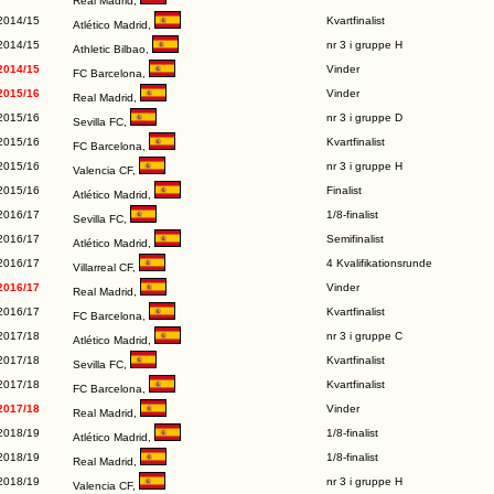
Real Madrid
,
2014/15
Kvartfinalist
Atlético Madrid
,
2014/15
nr 3 i gruppe H
Athletic Bilbao
,
2014/15
Vinder
FC Barcelona
,
2015/16
Vinder
Real Madrid
,
2015/16
nr 3 i gruppe D
Sevilla FC
,
2015/16
Kvartfinalist
FC Barcelona
,
2015/16
nr 3 i gruppe H
Valencia CF
,
2015/16
Finalist
Atlético Madrid
,
2016/17
1/8-finalist
Sevilla FC
,
2016/17
Semifinalist
Atlético Madrid
,
2016/17
4 Kvalifikationsrunde
Villarreal CF
,
2016/17
Vinder
Real Madrid
,
2016/17
Kvartfinalist
FC Barcelona
,
2017/18
nr 3 i gruppe C
Atlético Madrid
,
2017/18
Kvartfinalist
Sevilla FC
,
2017/18
Kvartfinalist
FC Barcelona
,
2017/18
Vinder
Real Madrid
,
2018/19
1/8-finalist
Atlético Madrid
,
2018/19
1/8-finalist
Real Madrid
,
2018/19
nr 3 i gruppe H
Valencia CF
,