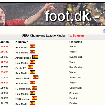
UEFA Champions League-klubber fra:
Spanien
Sæson
Klubnavn
Placering
1955/56
Vinder
Real Madrid
,
1956/57
Vinder
Real Madrid
,
1956/57
Kvartfinalist
Athletic Bilbao
,
1957/58
Vinder
Real Madrid
,
1957/58
Kvartfinalist
Sevilla FC
,
1958/59
Vinder
Real Madrid
,
1958/59
Semifinalist
Atlético Madrid
,
1959/60
Vinder
Real Madrid
,
1959/60
Semifinalist
FC Barcelona
,
1960/61
2 Runde
Real Madrid
,
1960/61
Finalist
FC Barcelona
,
1961/62
Finalist
Real Madrid
,