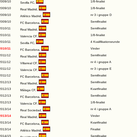
2009/10
1/8-finalist
Sevilla FC
,
2009/10
1/8-finalist
Real Madrid
,
2009/10
nr 3 i gruppe D
Atlético Madrid
,
2009/10
Semifinalist
FC Barcelona
,
2010/11
Semifinalist
Real Madrid
,
2010/11
1/8-finalist
Valencia CF
,
2010/11
4 Kvalifikationsrunde
Sevilla FC
,
2010/11
Vinder
FC Barcelona
,
2011/12
Semifinalist
Real Madrid
,
2011/12
nr 4 i gruppe A
Villarreal CF
,
2011/12
nr 3 i gruppe E
Valencia CF
,
2011/12
Semifinalist
FC Barcelona
,
2012/13
Semifinalist
Real Madrid
,
2012/13
Kvartfinalist
Málaga CF
,
2012/13
Semifinalist
FC Barcelona
,
2012/13
1/8-finalist
Valencia CF
,
2013/14
nr 4 i gruppe A
Real Sociedad
,
2013/14
Vinder
Real Madrid
,
2013/14
Kvartfinalist
FC Barcelona
,
2013/14
Finalist
Atlético Madrid
,
2014/15
Semifinalist