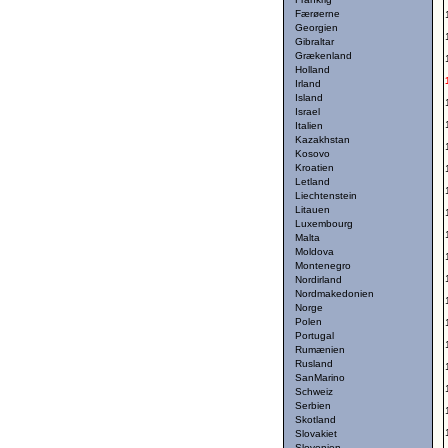
Færøerne
Georgien
Gibraltar
Grækenland
Holland
Irland
Island
Israel
Italien
Kazakhstan
Kosovo
Kroatien
Letland
Liechtenstein
Litauen
Luxembourg
Malta
Moldova
Montenegro
Nordirland
Nordmakedonien
Norge
Polen
Portugal
Rumænien
Rusland
SanMarino
Schweiz
Serbien
Skotland
Slovakiet
Slovenien