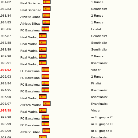
1981/82
1 Runde
Real Sociedad
,
1982/83
Semifinalist
Real Sociedad
,
1983/84
2 Runde
Athletic Bilbao
,
1984/85
1 Runde
Athletic Bilbao
,
1985/86
Finalist
FC Barcelona
,
1986/87
Semifinalist
Real Madrid
,
1987/88
Semifinalist
Real Madrid
,
1988/89
Semifinalist
Real Madrid
,
1989/90
2 Runde
Real Madrid
,
1990/91
Kvartfinalist
Real Madrid
,
1991/92
Vinder
FC Barcelona
,
1992/93
2 Runde
FC Barcelona
,
1993/94
Finalist
FC Barcelona
,
1994/95
Kvartfinalist
FC Barcelona
,
1995/96
Kvartfinalist
Real Madrid
,
1996/97
Kvartfinalist
Atlético Madrid
,
1997/98
Vinder
Real Madrid
,
1997/98
nr 4 i gruppe C
FC Barcelona
,
1998/99
nr 3 i gruppe D
FC Barcelona
,
1998/99
nr 4 i gruppe B
Athletic Bilbao
,
1998/99
Kvartfinalist