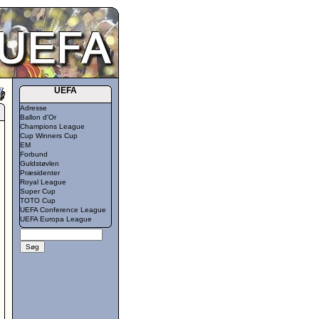
UEFA
Adresse
Ballon d'Or
Champions League
Cup Winners Cup
EM
Forbund
Guldstøvlen
Præsidenter
Royal League
Super Cup
TOTO Cup
UEFA Conference League
UEFA Europa League