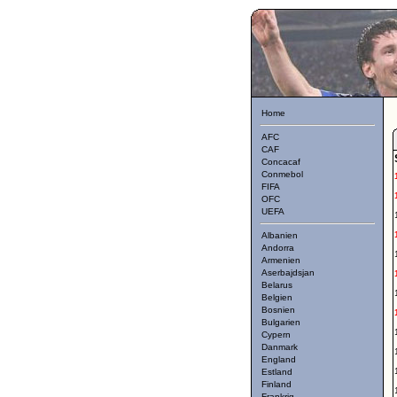
Home
AFC
CAF
Concacaf
Conmebol
FIFA
OFC
UEFA
Albanien
Andorra
Armenien
Aserbajdsjan
Belarus
Belgien
Bosnien
Bulgarien
Cypern
Danmark
England
Estland
Finland
Frankrig