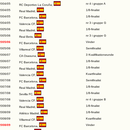
2004/05
nr 4 i gruppe A
RC Deportivo La Coruña
,
2004/05
1/8-finalist
Real Madrid
,
2004/05
1/8-finalist
FC Barcelona
,
2004/05
nr 3 i gruppe G
Valencia CF
,
2005/06
1/8-finalist
Real Madrid
,
2005/06
nr 3 i gruppe G
Real Betis
,
2005/06
Vinder
FC Barcelona
,
2005/06
Semifinalist
Villarreal CF
,
2006/07
3 Kvalifikationsrunde
CA Osasuna
,
2006/07
1/8-finalist
FC Barcelona
,
2006/07
1/8-finalist
Real Madrid
,
2006/07
Kvartfinalist
Valencia CF
,
2007/08
Semifinalist
FC Barcelona
,
2007/08
1/8-finalist
Real Madrid
,
2007/08
1/8-finalist
Sevilla FC
,
2007/08
nr 4 i gruppe B
Valencia CF
,
2008/09
1/8-finalist
Real Madrid
,
2008/09
1/8-finalist
Atlético Madrid
,
2008/09
Kvartfinalist
Villarreal CF
,
2008/09
Vinder
FC Barcelona
,