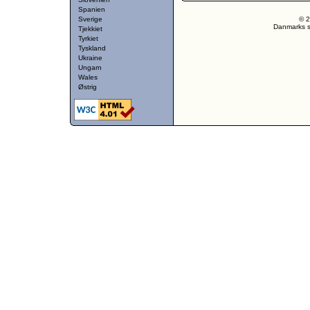
Spanien
Sverige
© 2
Danmarks st
Tjekkiet
Tyrkiet
Tyskland
Ukraine
Ungarn
Wales
Østrig