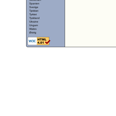
Spanien
Sverige
Tjekkiet
Tyrkiet
Tyskland
Ukraine
Ungarn
Wales
Østrig