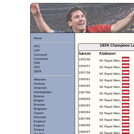
Home
UEFA Champions Lea
AFC
CAF
Sæson
Klubnavn
Concacaf
Conmebol
1955/56
SK Rapid Wien,
FIFA
1956/57
OFC
SK Rapid Wien,
UEFA
1957/58
SK Rapid Wien,
1960/61
Albanien
SK Rapid Wien,
Andorra
1964/65
SK Rapid Wien,
Armenien
Aserbajdsjan
1967/68
SK Rapid Wien,
Belarus
1968/69
SK Rapid Wien,
Belgien
Bosnien
1982/83
SK Rapid Wien,
Bulgarien
1983/84
Cypern
SK Rapid Wien,
Danmark
1987/88
SK Rapid Wien,
England
1988/89
Estland
SK Rapid Wien,
Finland
1996/97
SK Rapid Wien,
Frankrig