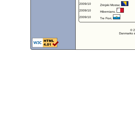
2009/10
Zrinjski Mostar
,
2009/10
Hibernians
,
2009/10
Tre Fiori
,
© 2
Danmarks st