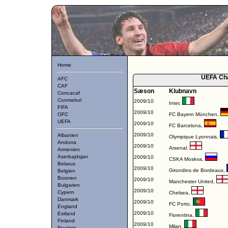
Home
UEFA Ch
AFC
CAF
Sæson
Klubnavn
Concacaf
Conmebol
2009/10
Inter
,
FIFA
2009/10
OFC
FC Bayern München
,
UEFA
2009/10
FC Barcelona
,
2009/10
Albanien
Olympique Lyonnais
,
Andorra
2009/10
Arsenal
,
Armenien
Aserbajdsjan
2009/10
CSKA Moskva
,
Belarus
2009/10
Girondins de Bordeaux
,
Belgien
Bosnien
2009/10
Manchester United
,
Bulgarien
2009/10
Cypern
Chelsea
,
Danmark
2009/10
FC Porto
,
England
2009/10
Estland
Fiorentina
,
Finland
2009/10
Milan
,
Frankrig