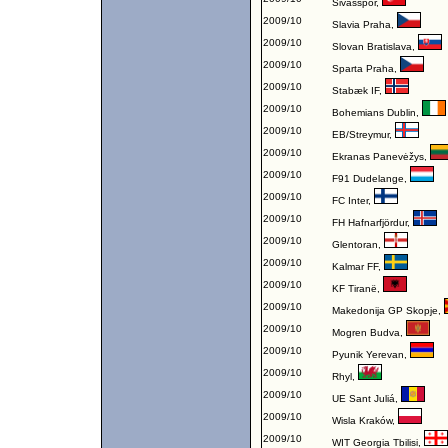
Sivasspor
,
2009/10
Slavia Praha
,
2009/10
Slovan Bratislava
,
2009/10
Sparta Praha
,
2009/10
Stabæk IF
,
2009/10
Bohemians Dublin
,
2009/10
EB/Streymur
,
2009/10
Ekranas Panevėžys
,
2009/10
F91 Dudelange
,
2009/10
FC Inter
,
2009/10
FH Hafnarfjördur
,
2009/10
Glentoran
,
2009/10
Kalmar FF
,
2009/10
KF Tiranë
,
2009/10
Makedonija GP Skopje
,
2009/10
Mogren Budva
,
2009/10
Pyunik Yerevan
,
2009/10
Rhyl
,
2009/10
UE Sant Juliá
,
2009/10
Wisla Kraków
,
2009/10
WIT Georgia Tbilisi
,