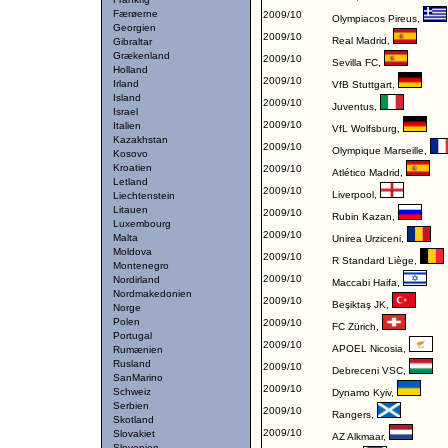
Færøerne
2009/10
Olympiacos Pireus
,
Georgien
2009/10
Real Madrid
,
Gibraltar
Grækenland
2009/10
Sevilla FC
,
Holland
2009/10
Irland
VfB Stuttgart
,
Island
2009/10
Juventus
,
Israel
2009/10
Italien
VfL Wolfsburg
,
Kazakhstan
2009/10
Olympique Marseille
,
Kosovo
Kroatien
2009/10
Atlético Madrid
,
Letland
2009/10
Liverpool
,
Liechtenstein
Litauen
2009/10
Rubin Kazan
,
Luxembourg
2009/10
Malta
Unirea Urziceni
,
Moldova
2009/10
R Standard Liège
,
Montenegro
2009/10
Nordirland
Maccabi Haifa
,
Nordmakedonien
2009/10
Beşiktaş JK
,
Norge
Polen
2009/10
FC Zürich
,
Portugal
2009/10
APOEL Nicosia
,
Rumænien
Rusland
2009/10
Debreceni VSC
,
SanMarino
2009/10
Schweiz
Dynamo Kyiv
,
Serbien
2009/10
Rangers
,
Skotland
2009/10
Slovakiet
AZ Alkmaar
,
Slovenien