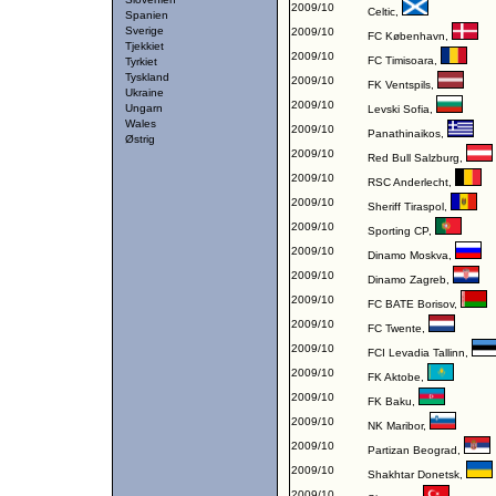
2009/10
Celtic
,
Spanien
Sverige
2009/10
FC København
,
Tjekkiet
2009/10
FC Timisoara
,
Tyrkiet
Tyskland
2009/10
FK Ventspils
,
Ukraine
2009/10
Ungarn
Levski Sofia
,
Wales
2009/10
Panathinaikos
,
Østrig
2009/10
Red Bull Salzburg
,
2009/10
RSC Anderlecht
,
2009/10
Sheriff Tiraspol
,
2009/10
Sporting CP
,
2009/10
Dinamo Moskva
,
2009/10
Dinamo Zagreb
,
2009/10
FC BATE Borisov
,
2009/10
FC Twente
,
2009/10
FCI Levadia Tallinn
,
2009/10
FK Aktobe
,
2009/10
FK Baku
,
2009/10
NK Maribor
,
2009/10
Partizan Beograd
,
2009/10
Shakhtar Donetsk
,
2009/10