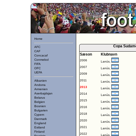
Home
Copa Sudamer
AFC
CAF
Sæson
Klubnavn
Concacaf
Conmebol
2006
Lanús,
FIFA
2007
OFC
Lanús,
UEFA
2009
Lanús,
2011
Albanien
Lanús,
Andorra
2013
Lanús,
Armenien
Aserbajdsjan
2014
Lanús,
Belarus
2015
Lanús,
Belgien
Bosnien
2016
Lanús,
Bulgarien
2018
Cypern
Lanús,
Danmark
2020
Lanús,
England
2021
Estland
Lanús,
Finland
2022
Lanús,
Frankrig