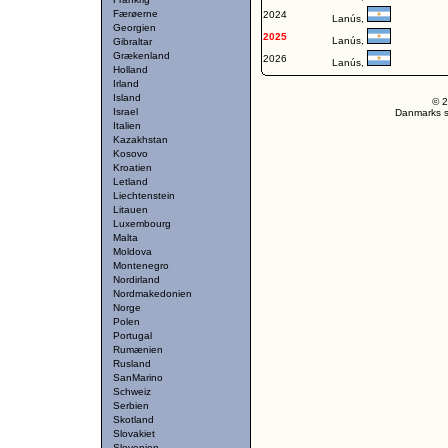
Færøerne
2024
Lanús,
Georgien
2025
Lanús,
Gibraltar
Grækenland
2026
Lanús,
Holland
Irland
Island
© 2
Israel
Danmarks st
Italien
Kazakhstan
Kosovo
Kroatien
Letland
Liechtenstein
Litauen
Luxembourg
Malta
Moldova
Montenegro
Nordirland
Nordmakedonien
Norge
Polen
Portugal
Rumænien
Rusland
SanMarino
Schweiz
Serbien
Skotland
Slovakiet
Slovenien