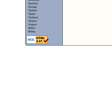
Spanien
Sverige
Tjekkiet
Tyrkiet
Tyskland
Ukraine
Ungarn
Wales
Østrig