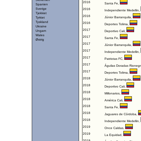
2016
Santa Fe
,
Spanien
Sverige
2016
Independiente Medellin
,
Tjekkiet
2016
Júnior Barranquila
,
Tyrkiet
Tyskland
2016
Deportes Tolima
,
Ukraine
2017
Ungarn
Deportivo Cali
,
Wales
2017
Santa Fe
,
Østrig
2017
Júnior Barranquila
,
2017
Independiente Medellin
,
2017
Patriotas FC
,
2017
Águilas Doradas Rionegr
2017
Deportes Tolima
,
2018
Júnior Barranquila
,
2018
Deportivo Cali
,
2018
Millonarios
,
2018
América Cali
,
2018
Santa Fe
,
2018
Jaguares de Córdoba
,
2018
Independiente Medellin
,
2019
Once Caldas
,
2019
La Equidad
,
2019