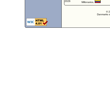
2026
Millonarios
,
© 2
Danmarks st