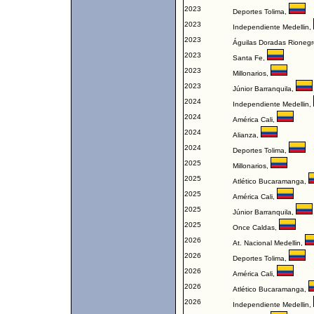
2023
Deportes Tolima
,
2023
Independiente Medellin
,
2023
Águilas Doradas Rionegr
2023
Santa Fe
,
2023
Millonarios
,
2023
Júnior Barranquila
,
2024
Independiente Medellin
,
2024
América Cali
,
2024
Alianza
,
2024
Deportes Tolima
,
2025
Millonarios
,
2025
Atlético Bucaramanga
,
2025
América Cali
,
2025
Júnior Barranquila
,
2025
Once Caldas
,
2026
At. Nacional Medellin
,
2026
Deportes Tolima
,
2026
América Cali
,
2026
Atlético Bucaramanga
,
2026
Independiente Medellin
,