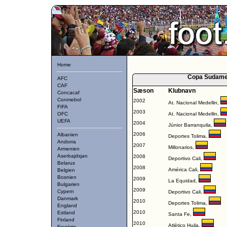
Home
Copa Sudamer
AFC
CAF
Sæson
Klubnavn
Concacaf
Conmebol
2002
At. Nacional Medellin
,
FIFA
2003
OFC
At. Nacional Medellin
,
UEFA
2004
Júnior Barranquila
,
2006
Albanien
Deportes Tolima
,
Andorra
2007
Millonarios
,
Armenien
Aserbajdsjan
2008
Deportivo Cali
,
Belarus
2008
América Cali
,
Belgien
Bosnien
2009
La Equidad
,
Bulgarien
2009
Cypern
Deportivo Cali
,
Danmark
2010
Deportes Tolima
,
England
2010
Estland
Santa Fe
,
Finland
2010
Atlético Huila
,
Frankrig