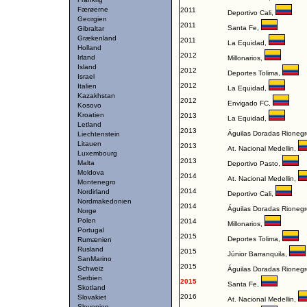
Færøerne
2011
Deportivo Cali
,
Georgien
2011
Santa Fe
,
Gibraltar
Grækenland
2011
La Equidad
,
Holland
2012
Irland
Millonarios
,
Island
2012
Deportes Tolima
,
Israel
2012
Italien
La Equidad
,
Kazakhstan
2012
Envigado FC
,
Kosovo
Kroatien
2013
La Equidad
,
Letland
2013
Águilas Doradas Rionegr
Liechtenstein
Litauen
2013
At. Nacional Medellin
,
Luxembourg
2013
Malta
Deportivo Pasto
,
Moldova
2014
At. Nacional Medellin
,
Montenegro
2014
Nordirland
Deportivo Cali
,
Nordmakedonien
2014
Águilas Doradas Rionegr
Norge
Polen
2014
Millonarios
,
Portugal
2015
Deportes Tolima
,
Rumænien
Rusland
2015
Júnior Barranquila
,
SanMarino
2015
Schweiz
Águilas Doradas Rionegr
Serbien
2015
Santa Fe
,
Skotland
2016
Slovakiet
At. Nacional Medellin
,
Slovenien