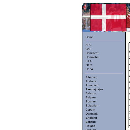
Home
AFC
CAF
Concacaf
Conmebol
FIFA
OFC
UEFA
Albanien
Andorra
Armenien
Aserbajdsjan
Belarus
Belgien
Bosnien
Bulgarien
Cypern
Danmark
England
Estland
Finland
Frankrig