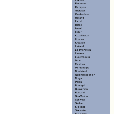
Færøerne
Georgien
Gibraltar
Grækenland
Holland
Irland
Island
Israel
Italien
Kazakhstan
Kosovo
Kroatien
Letland
Liechtenstein
Litauen
Luxembourg
Malta
Moldova
Montenegro
Nordirland
Nordmakedonien
Norge
Polen
Portugal
Rumænien
Rusland
SanMarino
Schweiz
Serbien
Skotland
Slovakiet
Slovenien