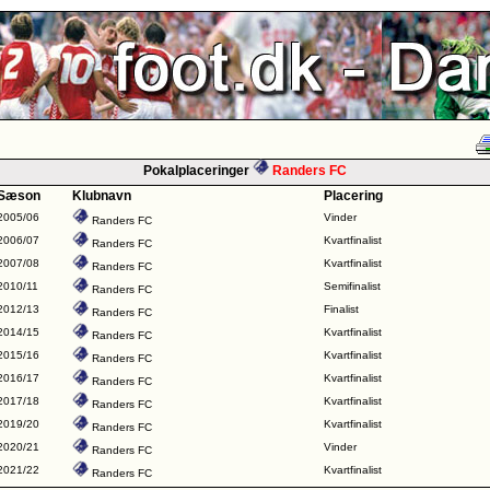
Pokalplaceringer
Randers FC
Sæson
Klubnavn
Placering
2005/06
Vinder
Randers FC
2006/07
Kvartfinalist
Randers FC
2007/08
Kvartfinalist
Randers FC
2010/11
Semifinalist
Randers FC
2012/13
Finalist
Randers FC
2014/15
Kvartfinalist
Randers FC
2015/16
Kvartfinalist
Randers FC
2016/17
Kvartfinalist
Randers FC
2017/18
Kvartfinalist
Randers FC
2019/20
Kvartfinalist
Randers FC
2020/21
Vinder
Randers FC
2021/22
Kvartfinalist
Randers FC