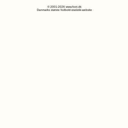
© 2001-2026 www.foot.dk
Danmarks største fodbold-statistik-website