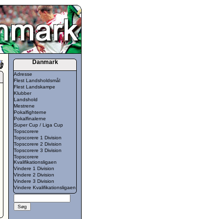
Danmark
Adresse
Flest Landsholdsmål
Flest Landskampe
Klubber
Landshold
Mestrene
Pokalfighterne
Pokalfinalerne
Super Cup / Liga Cup
Topscorere
Topscorere 1 Division
Topscorere 2 Division
Topscorere 3 Division
Topscorere
Kvalifikationsligaen
Vindere 1 Division
Vindere 2 Division
Vindere 3 Division
Vindere Kvalifikationsligaen