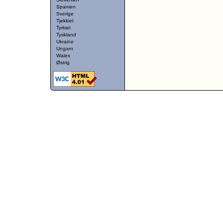
Spanien
Sverige
Tjekkiet
Tyrkiet
Tyskland
Ukraine
Ungarn
Wales
Østrig