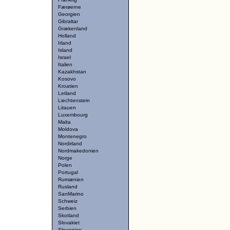
Færøerne
Georgien
Gibraltar
Grækenland
Holland
Irland
Island
Israel
Italien
Kazakhstan
Kosovo
Kroatien
Letland
Liechtenstein
Litauen
Luxembourg
Malta
Moldova
Montenegro
Nordirland
Nordmakedonien
Norge
Polen
Portugal
Rumænien
Rusland
SanMarino
Schweiz
Serbien
Skotland
Slovakiet
Slovenien