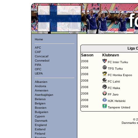
Home
AFC
Liga 
CAF
Sæson
Klubnavn
Concacaf
Conmebol
2008
FC Inter Turku
FIFA
2008
TPS Turku
OFC
UEFA
2008
FC Honka Espoo
2008
FC Lahti
Albanien
Andorra
2008
FC Haka
Armenien
2008
FF Jaro
Aserbajdsjan
Belarus
2008
HJK Helsinki
Belgien
2008
Tampere United
Bosnien
Bulgarien
Cypern
© 2
Danmark
Danmarks st
England
Estland
Finland
Frankrig