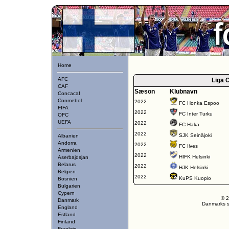
Home
AFC
Liga 
CAF
Sæson
Klubnavn
Concacaf
Conmebol
2022
FC Honka Espoo
FIFA
2022
FC Inter Turku
OFC
UEFA
2022
FC Haka
2022
SJK Seinäjoki
Albanien
Andorra
2022
FC Ilves
Armenien
2022
HIFK Helsinki
Aserbajdsjan
Belarus
2022
HJK Helsinki
Belgien
2022
KuPS Kuopio
Bosnien
Bulgarien
Cypern
© 2
Danmark
Danmarks st
England
Estland
Finland
Frankrig