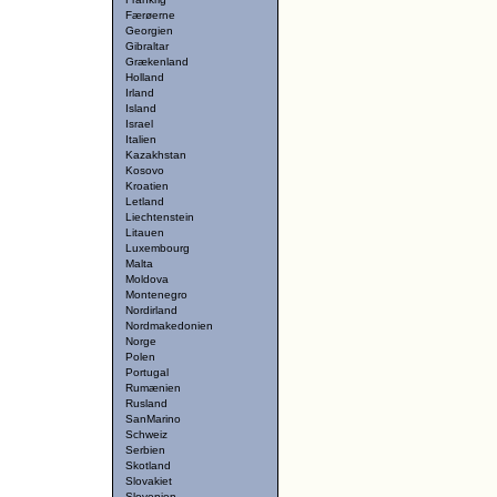
Færøerne
Georgien
Gibraltar
Grækenland
Holland
Irland
Island
Israel
Italien
Kazakhstan
Kosovo
Kroatien
Letland
Liechtenstein
Litauen
Luxembourg
Malta
Moldova
Montenegro
Nordirland
Nordmakedonien
Norge
Polen
Portugal
Rumænien
Rusland
SanMarino
Schweiz
Serbien
Skotland
Slovakiet
Slovenien