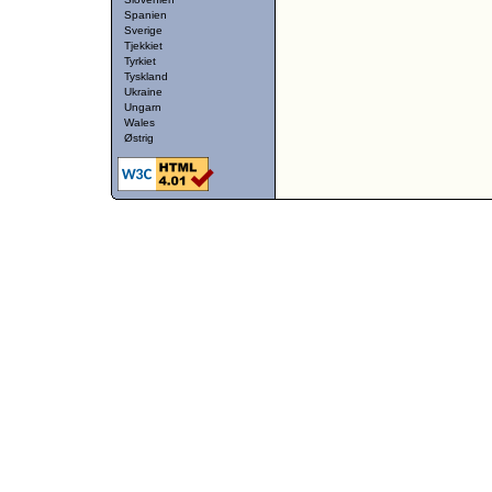
Spanien
Sverige
Tjekkiet
Tyrkiet
Tyskland
Ukraine
Ungarn
Wales
Østrig