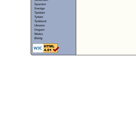
Spanien
Sverige
Tjekkiet
Tyrkiet
Tyskland
Ukraine
Ungarn
Wales
Østrig