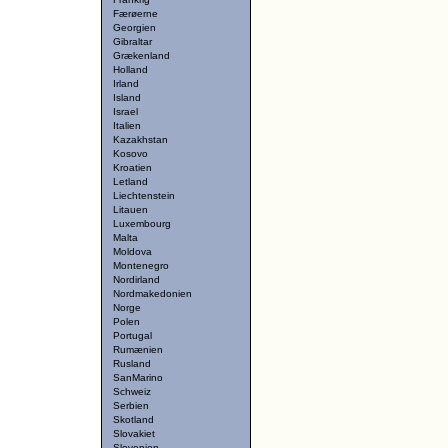
Færøerne
Georgien
Gibraltar
Grækenland
Holland
Irland
Island
Israel
Italien
Kazakhstan
Kosovo
Kroatien
Letland
Liechtenstein
Litauen
Luxembourg
Malta
Moldova
Montenegro
Nordirland
Nordmakedonien
Norge
Polen
Portugal
Rumænien
Rusland
SanMarino
Schweiz
Serbien
Skotland
Slovakiet
Slovenien