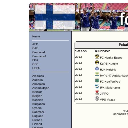
Home
AFC
Poka
CAF
Sæson
Klubnavn
Concacaf
Conmebol
2012
FC Honka Espoo
FIFA
2012
KuPS Kuopio
OFC
UEFA
2012
HJK Helsinki
2012
MyPa-47 Anjalankosk
Albanien
Andorra
2012
FC KooTeePee
Armenien
2012
IFK Mariehamn
Aserbajdsjan
Belarus
2012
JIPPO
Belgien
2012
VPS Vaasa
Bosnien
Bulgarien
Cypern
© 2
Danmark
Danmarks st
England
Estland
Finland
Frankrig