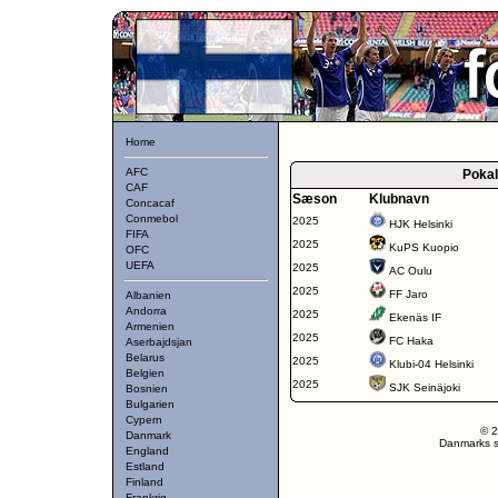
Home
AFC
Poka
CAF
Sæson
Klubnavn
Concacaf
Conmebol
2025
HJK Helsinki
FIFA
2025
KuPS Kuopio
OFC
UEFA
2025
AC Oulu
2025
FF Jaro
Albanien
Andorra
2025
Ekenäs IF
Armenien
2025
FC Haka
Aserbajdsjan
Belarus
2025
Klubi-04 Helsinki
Belgien
2025
SJK Seinäjoki
Bosnien
Bulgarien
Cypern
© 2
Danmark
Danmarks st
England
Estland
Finland
Frankrig