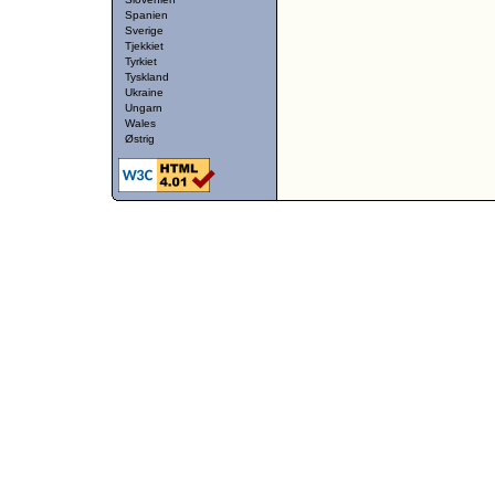
Spanien
Sverige
Tjekkiet
Tyrkiet
Tyskland
Ukraine
Ungarn
Wales
Østrig