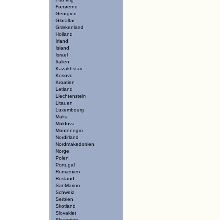
Færøerne
Georgien
Gibraltar
Grækenland
Holland
Irland
Island
Israel
Italien
Kazakhstan
Kosovo
Kroatien
Letland
Liechtenstein
Litauen
Luxembourg
Malta
Moldova
Montenegro
Nordirland
Nordmakedonien
Norge
Polen
Portugal
Rumænien
Rusland
SanMarino
Schweiz
Serbien
Skotland
Slovakiet
Slovenien