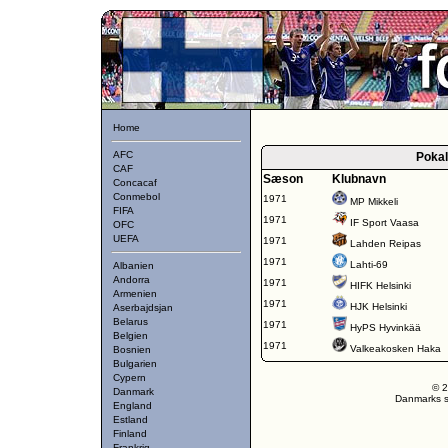
Home
AFC
Poka
CAF
Sæson
Klubnavn
Concacaf
Conmebol
1971
MP Mikkeli
FIFA
1971
IF Sport Vaasa
OFC
UEFA
1971
Lahden Reipas
1971
Lahti-69
Albanien
Andorra
1971
HIFK Helsinki
Armenien
1971
HJK Helsinki
Aserbajdsjan
Belarus
1971
HyPS Hyvinkää
Belgien
1971
Valkeakosken Haka
Bosnien
Bulgarien
Cypern
© 2
Danmark
Danmarks st
England
Estland
Finland
Frankrig