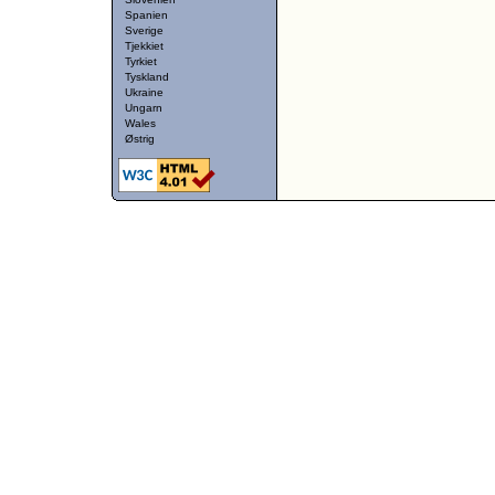
Spanien
Sverige
Tjekkiet
Tyrkiet
Tyskland
Ukraine
Ungarn
Wales
Østrig