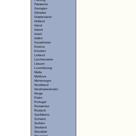
Færøerne
Georgien
Gibraltar
Grækenland
Holland
Irland
Island
Israel
Italien
Kazakhstan
Kosovo
Kroatien
Letland
Liechtenstein
Litauen
Luxembourg
Malta
Moldova
Montenegro
Nordirland
Nordmakedonien
Norge
Polen
Portugal
Rumænien
Rusland
SanMarino
Schweiz
Serbien
Skotland
Slovakiet
Slovenien