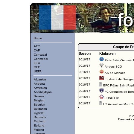
Home
AFC
Coupe de F
CAF
Sæson
Klubnavn
Concacaf
Conmebol
2016/17
Paris Saint-Germain
FIFA
2016/17
Angers SCO
OFC
UEFA
2016/17
AS de Monaco
2016/17
En Avant de Guinga
Albanien
Andorra
2016/17
EFC Fréjus Saint-Rap
Armenien
2016/17
FC Girondins de Bor
Aserbajdsjan
Belarus
2016/17
LOSC Lille
Belgien
2016/17
US Avranches Mont Sa
Bosnien
Bulgarien
Cypern
© 2
Danmark
Danmarks st
England
Estland
Finland
Frankrig