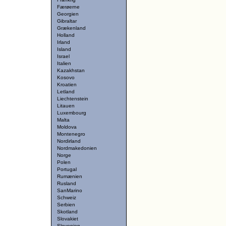
Færøerne
Georgien
Gibraltar
Grækenland
Holland
Irland
Island
Israel
Italien
Kazakhstan
Kosovo
Kroatien
Letland
Liechtenstein
Litauen
Luxembourg
Malta
Moldova
Montenegro
Nordirland
Nordmakedonien
Norge
Polen
Portugal
Rumænien
Rusland
SanMarino
Schweiz
Serbien
Skotland
Slovakiet
Slovenien