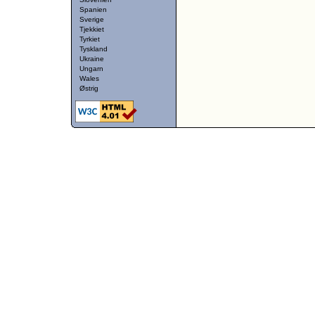
Spanien
Sverige
Tjekkiet
Tyrkiet
Tyskland
Ukraine
Ungarn
Wales
Østrig