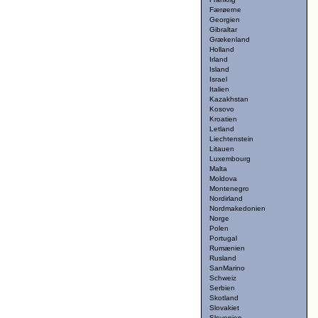
Færøerne
Georgien
Gibraltar
Grækenland
Holland
Irland
Island
Israel
Italien
Kazakhstan
Kosovo
Kroatien
Letland
Liechtenstein
Litauen
Luxembourg
Malta
Moldova
Montenegro
Nordirland
Nordmakedonien
Norge
Polen
Portugal
Rumænien
Rusland
SanMarino
Schweiz
Serbien
Skotland
Slovakiet
Slovenien