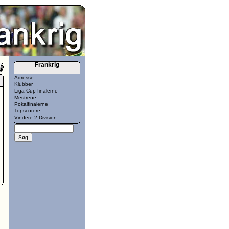
Frankrig
Adresse
Klubber
Liga Cup-finalerne
Mestrene
Pokalfinalerne
Topscorere
Vindere 2 Division