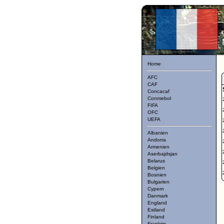
Home
AFC
CAF
Concacaf
Conmebol
FIFA
OFC
UEFA
Albanien
Andorra
Armenien
Aserbajdsjan
Belarus
Belgien
Bosnien
Bulgarien
Cypern
Danmark
England
Estland
Finland
Frankrig