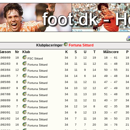
Klubplaceringer
Fortuna Sittard
Sæson
Nr
Klub
K
S
U
T
Målscore
P
1968/69
18
34
3
12
19
18
-
61
18
FSC Sittard
1982/83
8
34
11
11
12
41
-
48
33
Fortuna Sittard
1983/84
12
34
11
9
14
50
-
55
31
Fortuna Sittard
1984/85
7
34
14
6
14
49
-
48
34
Fortuna Sittard
1985/86
8
34
11
12
11
47
-
47
34
Fortuna Sittard
1986/87
9
34
10
12
12
47
-
49
32
Fortuna Sittard
1987/88
8
34
11
13
10
51
-
48
35
Fortuna Sittard
1988/89
8
34
11
12
11
40
-
37
34
Fortuna Sittard
1989/90
7
34
12
14
8
42
-
35
38
Fortuna Sittard
1990/91
12
34
9
12
13
33
-
47
30
Fortuna Sittard
1991/92
14
34
7
11
16
36
-
50
25
Fortuna Sittard
1992/93
16
34
7
7
20
34
-
76
21
Fortuna Sittard