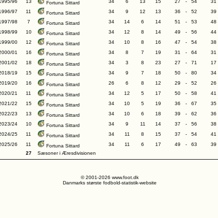
1995/96
13
34
6
13
15
27
-
54
31
Fortuna Sittard
1996/97
11
34
9
12
13
36
-
52
39
Fortuna Sittard
1997/98
7
34
14
6
14
51
-
53
48
Fortuna Sittard
1998/99
10
34
12
8
14
49
-
56
44
Fortuna Sittard
1999/00
12
34
10
8
16
47
-
54
38
Fortuna Sittard
2000/01
16
34
8
7
19
31
-
64
31
Fortuna Sittard
2001/02
18
34
3
8
23
27
-
71
17
Fortuna Sittard
2018/19
15
34
9
7
18
50
-
80
34
Fortuna Sittard
2019/20
16
26
6
8
12
29
-
52
26
Fortuna Sittard
2020/21
11
34
12
5
17
50
-
58
41
Fortuna Sittard
2021/22
15
34
10
5
19
36
-
67
35
Fortuna Sittard
2022/23
13
34
10
6
18
39
-
62
36
Fortuna Sittard
2023/24
10
34
9
11
14
37
-
56
38
Fortuna Sittard
2024/25
11
34
11
8
15
37
-
54
41
Fortuna Sittard
2025/26
11
34
11
6
17
49
-
63
39
Fortuna Sittard
27
Sæsoner i Æresdivisionen
© 2001-2026 www.foot.dk
Danmarks største fodbold-statistik-website