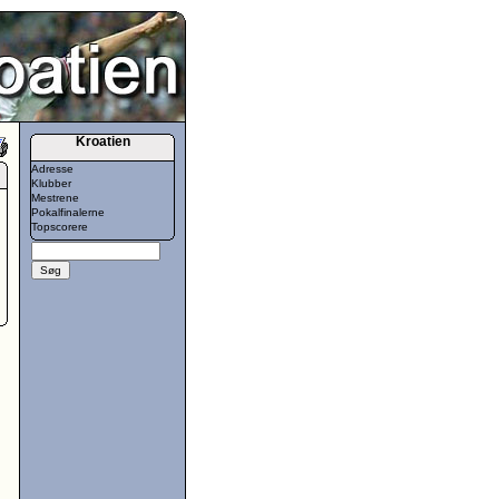
Kroatien
Adresse
Klubber
Mestrene
Pokalfinalerne
Topscorere