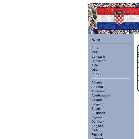
Home
AFC
CAF
Concacaf
Conmebol
FIFA
OFC
UEFA
Albanien
Andorra
Armenien
Aserbajdsjan
Belarus
Belgien
Bosnien
Bulgarien
Cypern
Danmark
England
Estland
Finland
Frankrig