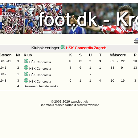
Klubplaceringer
HŠK Concordia Zagreb
Sæson
Nr
Klub
K
S
U
T
Målscore
P
1940/41
3
18
13
2
3
62
-
22
28
HŠK Concordia
1941
2
8
6
1
1
33
-
9
13
HŠK Concordia
1942
1
-
HŠK Concordia
1943
3
6
1
1
4
10
-
19
3
HŠK Concordia
4
Sæsoner i bedste række
© 2001-2026 www.foot.dk
Danmarks største fodbold-statistik-website