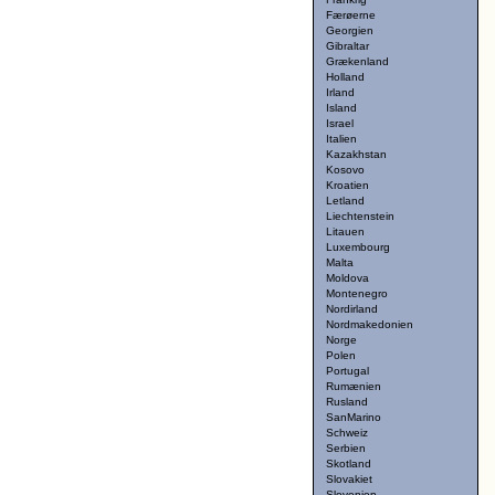
Færøerne
Georgien
Gibraltar
Grækenland
Holland
Irland
Island
Israel
Italien
Kazakhstan
Kosovo
Kroatien
Letland
Liechtenstein
Litauen
Luxembourg
Malta
Moldova
Montenegro
Nordirland
Nordmakedonien
Norge
Polen
Portugal
Rumænien
Rusland
SanMarino
Schweiz
Serbien
Skotland
Slovakiet
Slovenien