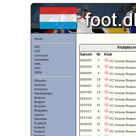
Home
AFC
Klubplace
CAF
Sæson
Nr
Klub
Concacaf
Conmebol
2002/03
7
FC Victoria Rospor
FIFA
2003/04
8
FC Victoria Rospor
OFC
UEFA
2004/05
4
FC Victoria Rospor
2005/06
10
FC Victoria Rospor
Albanien
Andorra
2006/07
12
FC Victoria Rospor
Armenien
2007/08
13
FC Victoria Rospor
Aserbajdsjan
Belarus
2014/15
6
FC Victoria Rospor
Belgien
2015/16
11
FC Victoria Rospor
Bosnien
Bulgarien
2016/17
9
FC Victoria Rospor
Cypern
2017/18
12
FC Victoria Rospor
Danmark
England
2018/19
11
FC Victoria Rospor
Estland
2019/20
9
FC Victoria Rospor
Finland
Frankrig