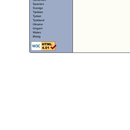
Spanien
Sverige
Tjekkiet
Tyrkiet
Tyskland
Ukraine
Ungarn
Wales
Østrig