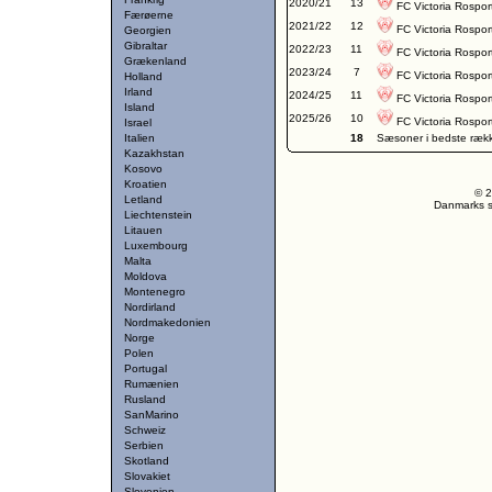
2020/21
13
FC Victoria Rospor
Færøerne
2021/22
12
FC Victoria Rospor
Georgien
Gibraltar
2022/23
11
FC Victoria Rospor
Grækenland
2023/24
7
FC Victoria Rospor
Holland
Irland
2024/25
11
FC Victoria Rospor
Island
2025/26
10
FC Victoria Rospor
Israel
Italien
18
Sæsoner i bedste ræk
Kazakhstan
Kosovo
Kroatien
© 2
Letland
Danmarks st
Liechtenstein
Litauen
Luxembourg
Malta
Moldova
Montenegro
Nordirland
Nordmakedonien
Norge
Polen
Portugal
Rumænien
Rusland
SanMarino
Schweiz
Serbien
Skotland
Slovakiet
Slovenien