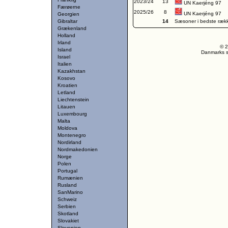
2023/24
13
UN Kaerjéng 97
Færøerne
2025/26
8
UN Kaerjéng 97
Georgien
Gibraltar
14
Sæsoner i bedste ræk
Grækenland
Holland
Irland
© 2
Island
Danmarks st
Israel
Italien
Kazakhstan
Kosovo
Kroatien
Letland
Liechtenstein
Litauen
Luxembourg
Malta
Moldova
Montenegro
Nordirland
Nordmakedonien
Norge
Polen
Portugal
Rumænien
Rusland
SanMarino
Schweiz
Serbien
Skotland
Slovakiet
Slovenien