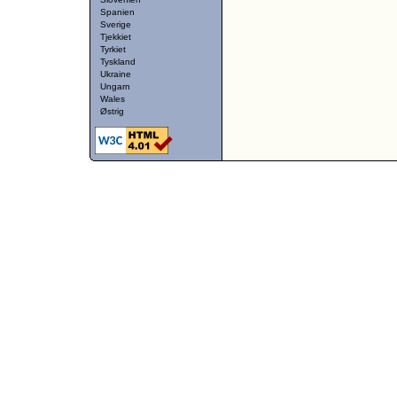
Spanien
Sverige
Tjekkiet
Tyrkiet
Tyskland
Ukraine
Ungarn
Wales
Østrig