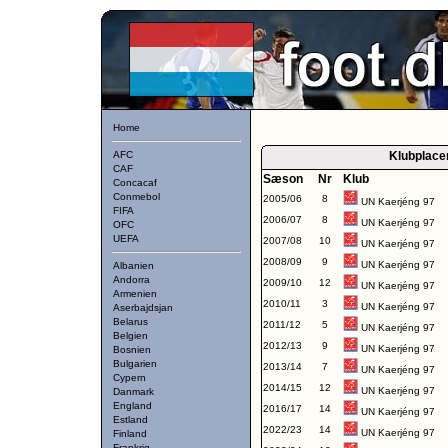
Home
AFC
Klubplace
CAF
Sæson
Nr
Klub
Concacaf
Conmebol
2005/06
8
UN Kaerjéng 97
FIFA
2006/07
8
UN Kaerjéng 97
OFC
UEFA
2007/08
10
UN Kaerjéng 97
2008/09
9
UN Kaerjéng 97
Albanien
Andorra
2009/10
12
UN Kaerjéng 97
Armenien
2010/11
3
UN Kaerjéng 97
Aserbajdsjan
Belarus
2011/12
5
UN Kaerjéng 97
Belgien
2012/13
9
UN Kaerjéng 97
Bosnien
Bulgarien
2013/14
7
UN Kaerjéng 97
Cypern
2014/15
12
UN Kaerjéng 97
Danmark
England
2016/17
14
UN Kaerjéng 97
Estland
2022/23
14
UN Kaerjéng 97
Finland
Frankrig