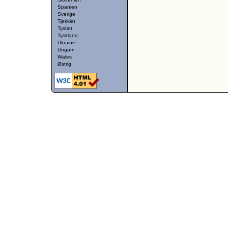
Spanien
Sverige
Tjekkiet
Tyrkiet
Tyskland
Ukraine
Ungarn
Wales
Østrig