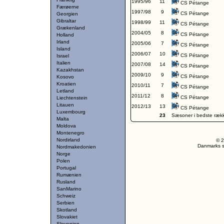
1995/96
11
CS Pétange
Færøerne
1997/98
9
CS Pétange
Georgien
Gibraltar
1998/99
11
CS Pétange
Grækenland
2004/05
8
CS Pétange
Holland
Irland
2005/06
7
CS Pétange
Island
2006/07
10
CS Pétange
Israel
Italien
2007/08
14
CS Pétange
Kazakhstan
2009/10
9
CS Pétange
Kosovo
Kroatien
2010/11
7
CS Pétange
Letland
2011/12
8
CS Pétange
Liechtenstein
Litauen
2012/13
13
CS Pétange
Luxembourg
23
Sæsoner i bedste ræk
Malta
Moldova
Montenegro
Nordirland
© 2
Danmarks st
Nordmakedonien
Norge
Polen
Portugal
Rumænien
Rusland
SanMarino
Schweiz
Serbien
Skotland
Slovakiet
Slovenien