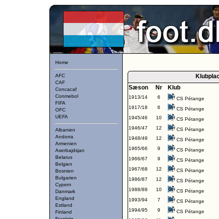
Home
AFC
Klubpla
CAF
Sæson
Nr
Klub
Concacaf
Conmebol
1913/14
6
CS Pétange
FIFA
1917/18
6
CS Pétange
OFC
UEFA
1945/46
10
CS Pétange
1946/47
12
CS Pétange
Albanien
Andorra
1948/49
12
CS Pétange
Armenien
1965/66
9
CS Pétange
Aserbajdsjan
Belarus
1966/67
9
CS Pétange
Belgien
1967/68
12
CS Pétange
Bosnien
Bulgarien
1986/87
12
CS Pétange
Cypern
1988/89
10
CS Pétange
Danmark
England
1993/94
7
CS Pétange
Estland
1994/95
9
CS Pétange
Finland
Frankrig