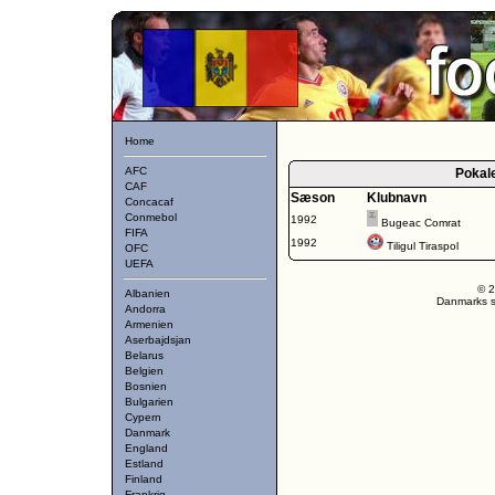
Home
AFC
Pokal
CAF
Sæson
Klubnavn
Concacaf
Conmebol
1992
Bugeac Comrat
FIFA
1992
Tiligul Tiraspol
OFC
UEFA
© 2
Albanien
Danmarks st
Andorra
Armenien
Aserbajdsjan
Belarus
Belgien
Bosnien
Bulgarien
Cypern
Danmark
England
Estland
Finland
Frankrig