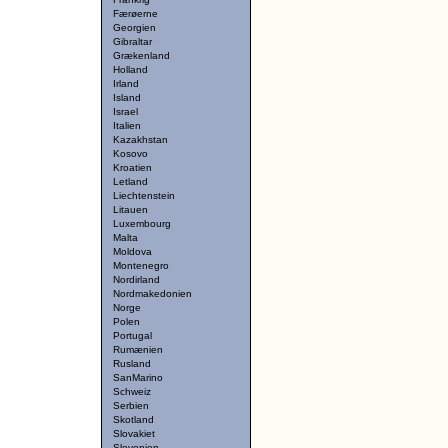
Færøerne
Georgien
Gibraltar
Grækenland
Holland
Irland
Island
Israel
Italien
Kazakhstan
Kosovo
Kroatien
Letland
Liechtenstein
Litauen
Luxembourg
Malta
Moldova
Montenegro
Nordirland
Nordmakedonien
Norge
Polen
Portugal
Rumænien
Rusland
SanMarino
Schweiz
Serbien
Skotland
Slovakiet
Slovenien