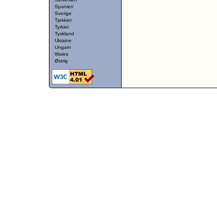
Spanien
Sverige
Tjekkiet
Tyrkiet
Tyskland
Ukraine
Ungarn
Wales
Østrig