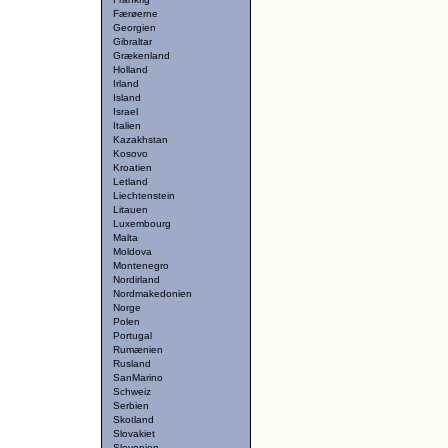
Færøerne
Georgien
Gibraltar
Grækenland
Holland
Irland
Island
Israel
Italien
Kazakhstan
Kosovo
Kroatien
Letland
Liechtenstein
Litauen
Luxembourg
Malta
Moldova
Montenegro
Nordirland
Nordmakedonien
Norge
Polen
Portugal
Rumænien
Rusland
SanMarino
Schweiz
Serbien
Skotland
Slovakiet
Slovenien