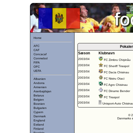
Home
AFC
Pokale
CAF
Sæson
Klubnavn
Concacaf
Conmebol
2003/04
FC Zimbru Chișinău
FIFA
2003/04
FC Sheriff Tiraspol
OFC
UEFA
2003/04
FC Dacia Chisinau
2003/04
FC Nistru Otaci
Albanien
Andorra
2003/04
FC Agro Chisinau
Armenien
2003/04
FC Dinamo Bender
Aserbajdsjan
Belarus
2003/04
FC Tiraspol
Belgien
2003/04
Unisport-Auto Chisina
Bosnien
Bulgarien
Cypern
© 2
Danmark
Danmarks st
England
Estland
Finland
Frankrig