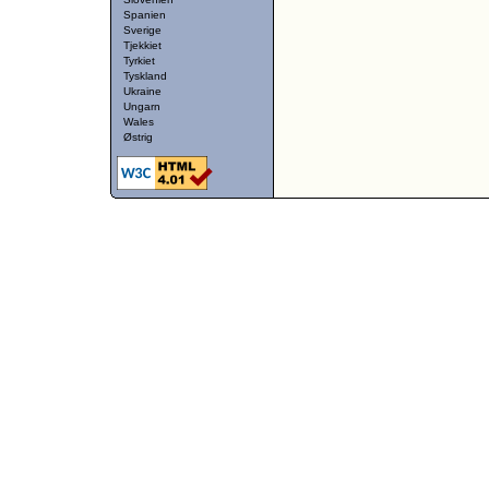
Spanien
Sverige
Tjekkiet
Tyrkiet
Tyskland
Ukraine
Ungarn
Wales
Østrig