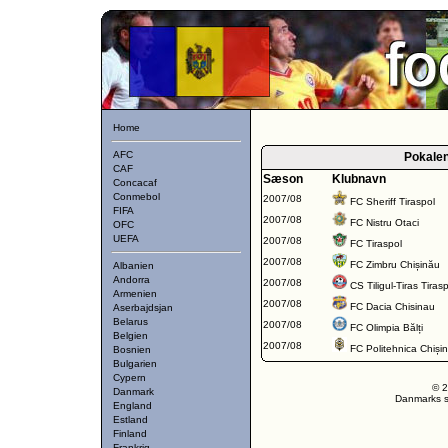
Home
AFC
Pokale
CAF
Sæson
Klubnavn
Concacaf
Conmebol
2007/08
FC Sheriff Tiraspol
FIFA
2007/08
FC Nistru Otaci
OFC
UEFA
2007/08
FC Tiraspol
2007/08
FC Zimbru Chișinău
Albanien
Andorra
2007/08
CS Tiligul-Tiras Tiras
Armenien
2007/08
FC Dacia Chisinau
Aserbajdsjan
Belarus
2007/08
FC Olimpia Bălți
Belgien
2007/08
FC Politehnica Chiși
Bosnien
Bulgarien
Cypern
© 2
Danmark
Danmarks st
England
Estland
Finland
Frankrig