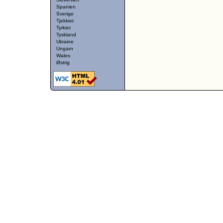
Spanien
Sverige
Tjekkiet
Tyrkiet
Tyskland
Ukraine
Ungarn
Wales
Østrig