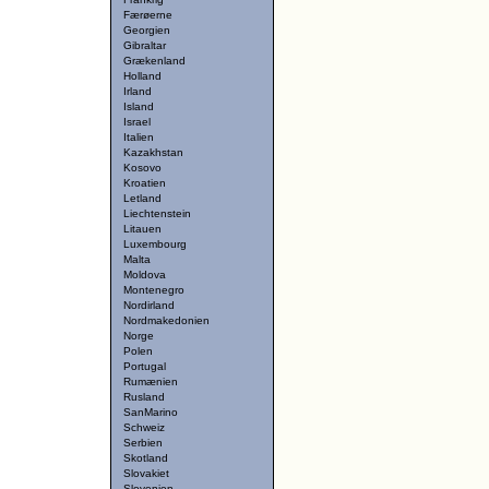
Færøerne
Georgien
Gibraltar
Grækenland
Holland
Irland
Island
Israel
Italien
Kazakhstan
Kosovo
Kroatien
Letland
Liechtenstein
Litauen
Luxembourg
Malta
Moldova
Montenegro
Nordirland
Nordmakedonien
Norge
Polen
Portugal
Rumænien
Rusland
SanMarino
Schweiz
Serbien
Skotland
Slovakiet
Slovenien