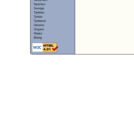
Spanien
Sverige
Tjekkiet
Tyrkiet
Tyskland
Ukraine
Ungarn
Wales
Østrig