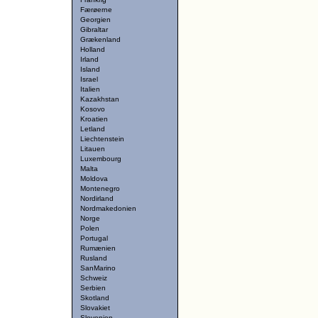
Færøerne
Georgien
Gibraltar
Grækenland
Holland
Irland
Island
Israel
Italien
Kazakhstan
Kosovo
Kroatien
Letland
Liechtenstein
Litauen
Luxembourg
Malta
Moldova
Montenegro
Nordirland
Nordmakedonien
Norge
Polen
Portugal
Rumænien
Rusland
SanMarino
Schweiz
Serbien
Skotland
Slovakiet
Slovenien