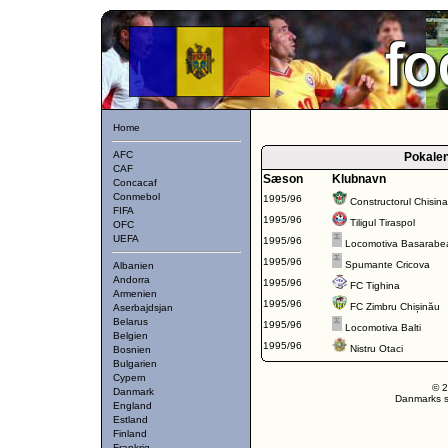
Home
AFC
Pokale
CAF
Sæson
Klubnavn
Concacaf
Conmebol
1995/96
Constructorul Chisin
FIFA
1995/96
Tiligul Tiraspol
OFC
UEFA
1995/96
Locomotiva Basarabe
1995/96
Spumante Cricova
Albanien
Andorra
1995/96
FC Tighina
Armenien
1995/96
FC Zimbru Chișinău
Aserbajdsjan
Belarus
1995/96
Locomotiva Balti
Belgien
1995/96
Nistru Otaci
Bosnien
Bulgarien
Cypern
© 2
Danmark
Danmarks st
England
Estland
Finland
Frankrig