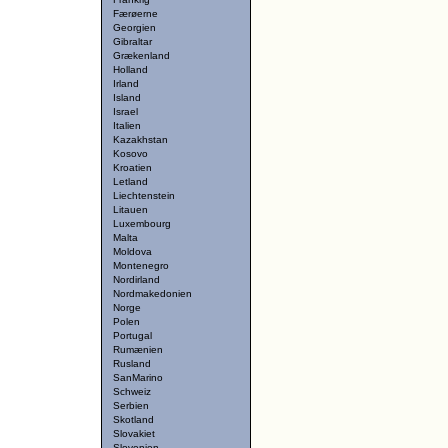
Færøerne
Georgien
Gibraltar
Grækenland
Holland
Irland
Island
Israel
Italien
Kazakhstan
Kosovo
Kroatien
Letland
Liechtenstein
Litauen
Luxembourg
Malta
Moldova
Montenegro
Nordirland
Nordmakedonien
Norge
Polen
Portugal
Rumænien
Rusland
SanMarino
Schweiz
Serbien
Skotland
Slovakiet
Slovenien