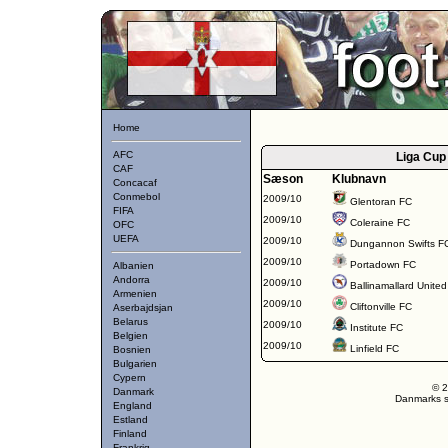
Home
AFC
Liga Cup
CAF
Sæson
Klubnavn
Concacaf
Conmebol
2009/10
Glentoran FC
FIFA
2009/10
Coleraine FC
OFC
UEFA
2009/10
Dungannon Swifts F
2009/10
Portadown FC
Albanien
Andorra
2009/10
Ballinamallard Unite
Armenien
2009/10
Cliftonville FC
Aserbajdsjan
Belarus
2009/10
Institute FC
Belgien
2009/10
Linfield FC
Bosnien
Bulgarien
Cypern
© 2
Danmark
Danmarks st
England
Estland
Finland
Frankrig