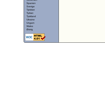
Spanien
Sverige
Tjekkiet
Tyrkiet
Tyskland
Ukraine
Ungarn
Wales
Østrig