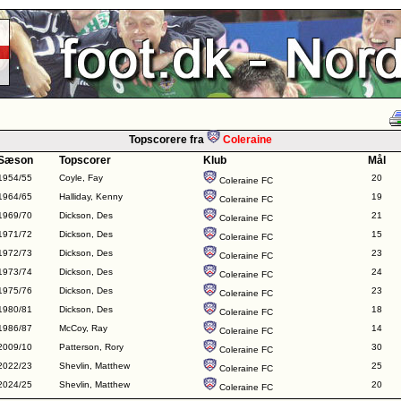
Topscorere fra
Coleraine
Sæson
Topscorer
Klub
Mål
1954/55
Coyle, Fay
20
Coleraine FC
1964/65
Halliday, Kenny
19
Coleraine FC
1969/70
Dickson, Des
21
Coleraine FC
1971/72
Dickson, Des
15
Coleraine FC
1972/73
Dickson, Des
23
Coleraine FC
1973/74
Dickson, Des
24
Coleraine FC
1975/76
Dickson, Des
23
Coleraine FC
1980/81
Dickson, Des
18
Coleraine FC
1986/87
McCoy, Ray
14
Coleraine FC
2009/10
Patterson, Rory
30
Coleraine FC
2022/23
Shevlin, Matthew
25
Coleraine FC
2024/25
Shevlin, Matthew
20
Coleraine FC