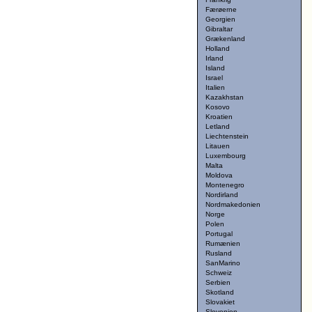
Færøerne
Georgien
Gibraltar
Grækenland
Holland
Irland
Island
Israel
Italien
Kazakhstan
Kosovo
Kroatien
Letland
Liechtenstein
Litauen
Luxembourg
Malta
Moldova
Montenegro
Nordirland
Nordmakedonien
Norge
Polen
Portugal
Rumænien
Rusland
SanMarino
Schweiz
Serbien
Skotland
Slovakiet
Slovenien