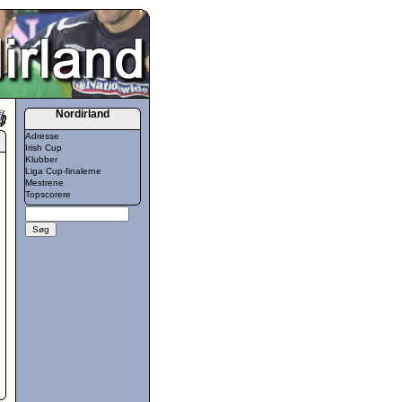
Nordirland
Adresse
Irish Cup
Klubber
Liga Cup-finalerne
Mestrene
Topscorere