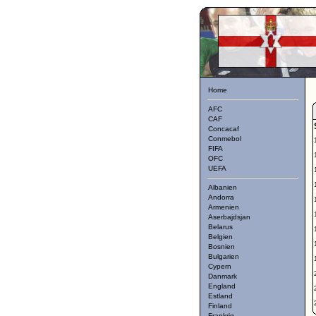
Home
AFC
CAF
Concacaf
Conmebol
FIFA
OFC
UEFA
Albanien
Andorra
Armenien
Aserbajdsjan
Belarus
Belgien
Bosnien
Bulgarien
Cypern
Danmark
England
Estland
Finland
Frankrig