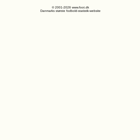
© 2001-2026 www.foot.dk
Danmarks største fodbold-statistik-website