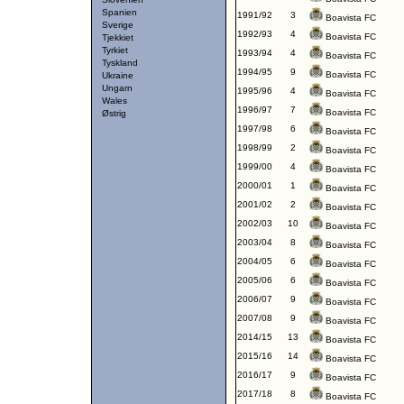
Spanien
1991/92
3
Boavista FC
Sverige
1992/93
4
Boavista FC
Tjekkiet
Tyrkiet
1993/94
4
Boavista FC
Tyskland
1994/95
9
Boavista FC
Ukraine
Ungarn
1995/96
4
Boavista FC
Wales
1996/97
7
Boavista FC
Østrig
1997/98
6
Boavista FC
1998/99
2
Boavista FC
1999/00
4
Boavista FC
2000/01
1
Boavista FC
2001/02
2
Boavista FC
2002/03
10
Boavista FC
2003/04
8
Boavista FC
2004/05
6
Boavista FC
2005/06
6
Boavista FC
2006/07
9
Boavista FC
2007/08
9
Boavista FC
2014/15
13
Boavista FC
2015/16
14
Boavista FC
2016/17
9
Boavista FC
2017/18
8
Boavista FC