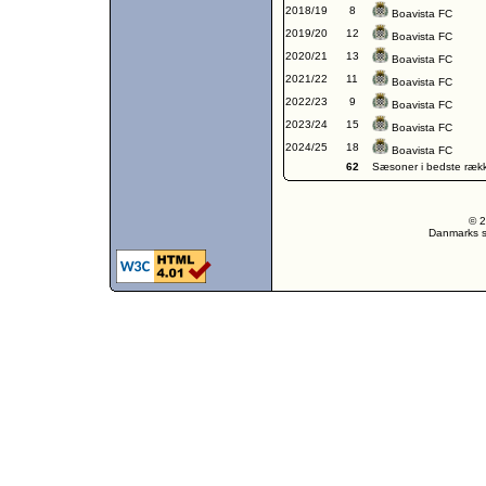
2018/19
8
Boavista FC
2019/20
12
Boavista FC
2020/21
13
Boavista FC
2021/22
11
Boavista FC
2022/23
9
Boavista FC
2023/24
15
Boavista FC
2024/25
18
Boavista FC
62
Sæsoner i bedste ræk
© 2
Danmarks st