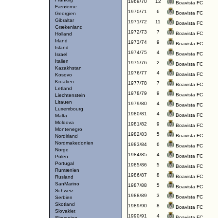
1969/70
12
Boavista FC
Færøerne
1970/71
6
Boavista FC
Georgien
Gibraltar
1971/72
11
Boavista FC
Grækenland
1972/73
7
Boavista FC
Holland
Irland
1973/74
9
Boavista FC
Island
1974/75
4
Boavista FC
Israel
Italien
1975/76
2
Boavista FC
Kazakhstan
1976/77
4
Boavista FC
Kosovo
Kroatien
1977/78
7
Boavista FC
Letland
1978/79
9
Boavista FC
Liechtenstein
Litauen
1979/80
4
Boavista FC
Luxembourg
1980/81
4
Boavista FC
Malta
Moldova
1981/82
9
Boavista FC
Montenegro
1982/83
5
Boavista FC
Nordirland
Nordmakedonien
1983/84
6
Boavista FC
Norge
1984/85
4
Boavista FC
Polen
Portugal
1985/86
5
Boavista FC
Rumænien
1986/87
8
Boavista FC
Rusland
SanMarino
1987/88
5
Boavista FC
Schweiz
1988/89
3
Boavista FC
Serbien
Skotland
1989/90
8
Boavista FC
Slovakiet
1990/91
4
Boavista FC
Slovenien