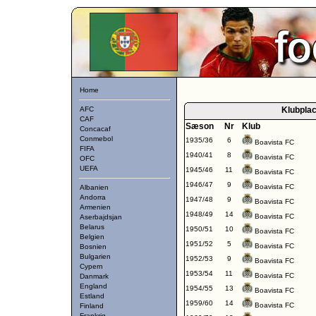
Home
AFC
Klubpla
CAF
Sæson
Nr
Klub
Concacaf
Conmebol
1935/36
6
Boavista FC
FIFA
1940/41
8
Boavista FC
OFC
UEFA
1945/46
11
Boavista FC
1946/47
9
Boavista FC
Albanien
Andorra
1947/48
9
Boavista FC
Armenien
1948/49
14
Boavista FC
Aserbajdsjan
Belarus
1950/51
10
Boavista FC
Belgien
1951/52
5
Boavista FC
Bosnien
Bulgarien
1952/53
9
Boavista FC
Cypern
1953/54
11
Boavista FC
Danmark
England
1954/55
13
Boavista FC
Estland
1959/60
14
Boavista FC
Finland
Frankrig