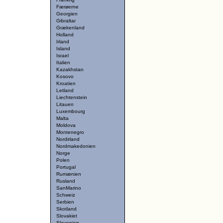
Færøerne
Georgien
Gibraltar
Grækenland
Holland
Irland
Island
Israel
Italien
Kazakhstan
Kosovo
Kroatien
Letland
Liechtenstein
Litauen
Luxembourg
Malta
Moldova
Montenegro
Nordirland
Nordmakedonien
Norge
Polen
Portugal
Rumænien
Rusland
SanMarino
Schweiz
Serbien
Skotland
Slovakiet
Slovenien