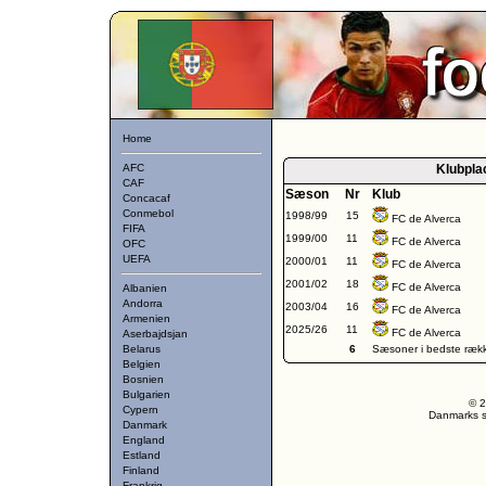
Home
AFC
Klubpla
CAF
Sæson
Nr
Klub
Concacaf
Conmebol
1998/99
15
FC de Alverca
FIFA
1999/00
11
FC de Alverca
OFC
UEFA
2000/01
11
FC de Alverca
2001/02
18
FC de Alverca
Albanien
Andorra
2003/04
16
FC de Alverca
Armenien
2025/26
11
FC de Alverca
Aserbajdsjan
Belarus
6
Sæsoner i bedste ræk
Belgien
Bosnien
Bulgarien
© 2
Cypern
Danmarks st
Danmark
England
Estland
Finland
Frankrig