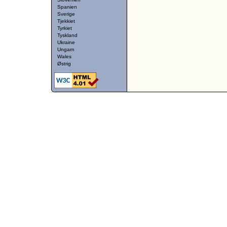
Spanien
Sverige
Tjekkiet
Tyrkiet
Tyskland
Ukraine
Ungarn
Wales
Østrig