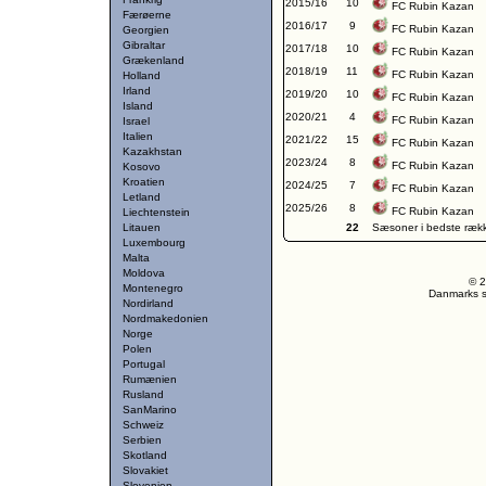
2015/16
10
FC Rubin Kazan
Færøerne
2016/17
9
FC Rubin Kazan
Georgien
Gibraltar
2017/18
10
FC Rubin Kazan
Grækenland
2018/19
11
FC Rubin Kazan
Holland
Irland
2019/20
10
FC Rubin Kazan
Island
2020/21
4
FC Rubin Kazan
Israel
Italien
2021/22
15
FC Rubin Kazan
Kazakhstan
2023/24
8
FC Rubin Kazan
Kosovo
Kroatien
2024/25
7
FC Rubin Kazan
Letland
2025/26
8
FC Rubin Kazan
Liechtenstein
Litauen
22
Sæsoner i bedste ræk
Luxembourg
Malta
Moldova
© 2
Montenegro
Danmarks st
Nordirland
Nordmakedonien
Norge
Polen
Portugal
Rumænien
Rusland
SanMarino
Schweiz
Serbien
Skotland
Slovakiet
Slovenien