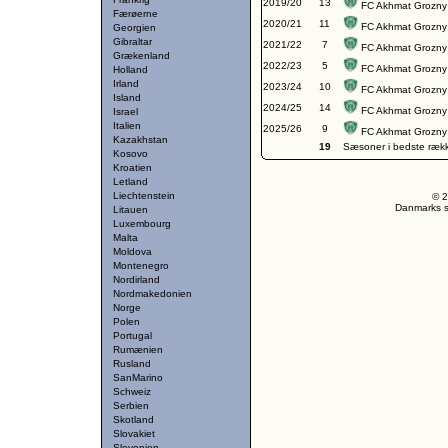
2019/20
13
FC Akhmat Grozny
Færøerne
2020/21
11
FC Akhmat Grozny
Georgien
Gibraltar
2021/22
7
FC Akhmat Grozny
Grækenland
2022/23
5
FC Akhmat Grozny
Holland
Irland
2023/24
10
FC Akhmat Grozny
Island
2024/25
14
FC Akhmat Grozny
Israel
Italien
2025/26
9
FC Akhmat Grozny
Kazakhstan
19
Sæsoner i bedste ræk
Kosovo
Kroatien
Letland
Liechtenstein
© 2
Danmarks st
Litauen
Luxembourg
Malta
Moldova
Montenegro
Nordirland
Nordmakedonien
Norge
Polen
Portugal
Rumænien
Rusland
SanMarino
Schweiz
Serbien
Skotland
Slovakiet
Slovenien