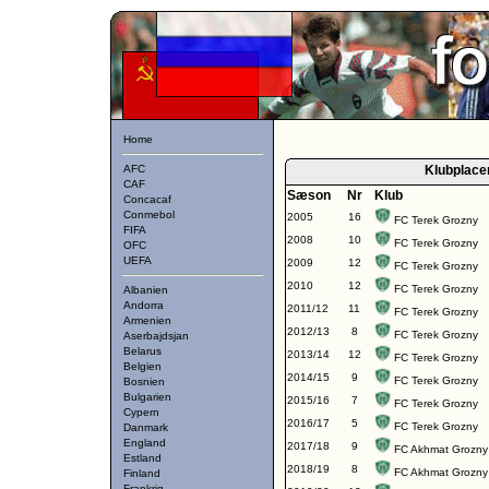
Home
AFC
Klubplace
CAF
Sæson
Nr
Klub
Concacaf
Conmebol
2005
16
FC Terek Grozny
FIFA
2008
10
FC Terek Grozny
OFC
UEFA
2009
12
FC Terek Grozny
2010
12
FC Terek Grozny
Albanien
Andorra
2011/12
11
FC Terek Grozny
Armenien
2012/13
8
FC Terek Grozny
Aserbajdsjan
Belarus
2013/14
12
FC Terek Grozny
Belgien
2014/15
9
FC Terek Grozny
Bosnien
Bulgarien
2015/16
7
FC Terek Grozny
Cypern
2016/17
5
FC Terek Grozny
Danmark
England
2017/18
9
FC Akhmat Grozny
Estland
2018/19
8
FC Akhmat Grozny
Finland
Frankrig