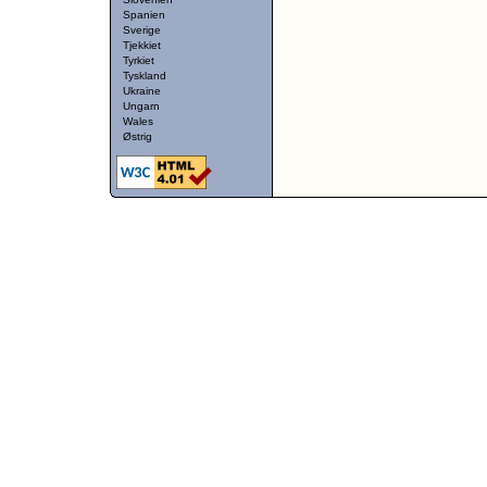
Spanien
Sverige
Tjekkiet
Tyrkiet
Tyskland
Ukraine
Ungarn
Wales
Østrig