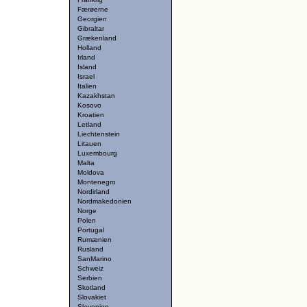
Færøerne
Georgien
Gibraltar
Grækenland
Holland
Irland
Island
Israel
Italien
Kazakhstan
Kosovo
Kroatien
Letland
Liechtenstein
Litauen
Luxembourg
Malta
Moldova
Montenegro
Nordirland
Nordmakedonien
Norge
Polen
Portugal
Rumænien
Rusland
SanMarino
Schweiz
Serbien
Skotland
Slovakiet
Slovenien