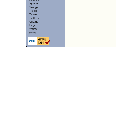
Spanien
Sverige
Tjekkiet
Tyrkiet
Tyskland
Ukraine
Ungarn
Wales
Østrig