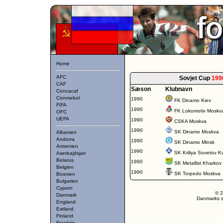
Home
AFC
Sovjet Cup
199
CAF
Sæson
Klubnavn
Concacaf
Conmebol
1990
FK Dinamo Kiev
FIFA
1990
FK Lokomotiv Moskv
OFC
UEFA
1990
CSKA Moskva
1990
SK Dinamo Moskva
Albanien
Andorra
1990
SK Dinamo Minsk
Armenien
1990
SK Kriliya Sovetov 
Aserbajdsjan
Belarus
1990
SK Metallist Kharkov
Belgien
1990
SK Torpedo Moskva
Bosnien
Bulgarien
Cypern
© 2
Danmark
Danmarks st
England
Estland
Finland
Frankrig