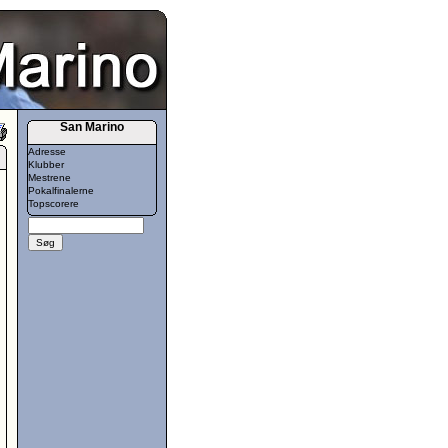
San Marino
Adresse
Klubber
Mestrene
Pokalfinalerne
Topscorere