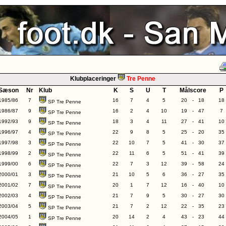
Klubplaceringer
Tre Penne
Sæson
Nr
Klub
K
S
U
T
Målscore
P
1985/86
7
16
7
4
5
20
-
18
18
SP Tre Penne
1986/87
9
16
2
4
10
19
-
47
7
SP Tre Penne
1992/93
9
18
3
4
11
27
-
41
10
SP Tre Penne
1996/97
4
22
9
8
5
25
-
20
35
SP Tre Penne
1997/98
3
22
10
7
5
41
-
30
37
SP Tre Penne
1998/99
2
22
11
6
5
51
-
41
39
SP Tre Penne
1999/00
6
22
7
3
12
39
-
58
24
SP Tre Penne
2000/01
3
21
10
5
6
36
-
27
35
SP Tre Penne
2001/02
7
20
1
7
12
16
-
40
10
SP Tre Penne
2002/03
4
21
7
9
5
30
-
27
30
SP Tre Penne
2003/04
5
21
7
2
12
22
-
35
23
SP Tre Penne
2004/05
1
20
14
2
4
43
-
23
44
SP Tre Penne