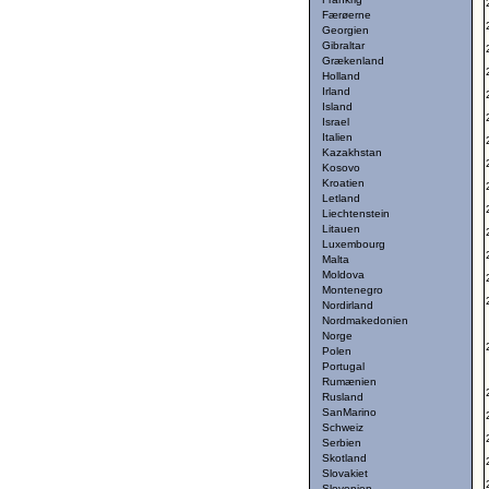
Færøerne
Georgien
Gibraltar
Grækenland
Holland
Irland
Island
Israel
Italien
Kazakhstan
Kosovo
Kroatien
Letland
Liechtenstein
Litauen
Luxembourg
Malta
Moldova
Montenegro
Nordirland
Nordmakedonien
Norge
Polen
Portugal
Rumænien
Rusland
SanMarino
Schweiz
Serbien
Skotland
Slovakiet
Slovenien