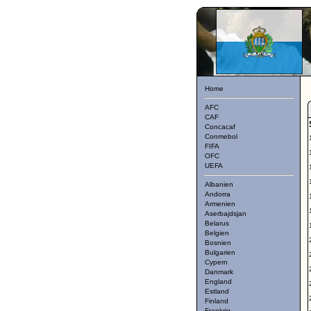
Home
AFC
CAF
Concacaf
Conmebol
FIFA
OFC
UEFA
Albanien
Andorra
Armenien
Aserbajdsjan
Belarus
Belgien
Bosnien
Bulgarien
Cypern
Danmark
England
Estland
Finland
Frankrig