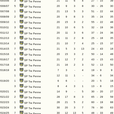
2005/06
3
21
11
6
4
27
-
15
39
SP Tre Penne
2006/07
5
20
9
3
8
30
-
26
30
SP Tre Penne
2007/08
1
21
13
5
3
51
-
22
44
SP Tre Penne
2008/09
2
20
9
8
3
35
-
24
35
SP Tre Penne
2009/10
1
20
15
3
2
55
-
22
48
SP Tre Penne
2010/11
3
21
10
6
5
32
-
19
36
SP Tre Penne
2011/12
3
20
11
3
6
37
-
24
36
SP Tre Penne
2012/13
2
21
11
2
8
25
-
18
35
SP Tre Penne
2013/14
2
21
10
7
4
25
-
15
37
SP Tre Penne
2014/15
7
21
5
3
13
24
-
43
18
SP Tre Penne
2015/16
1
20
15
3
2
50
-
14
48
SP Tre Penne
2016/17
2
21
12
7
2
43
-
15
43
SP Tre Penne
2017/18
2
21
16
2
3
52
-
13
50
SP Tre Penne
2018/19
6
7
3
-
4
19
-
9
9
SP Tre Penne
1
12
11
1
-
34
-
6
34
SP Tre Penne
2019/20
1
6
6
-
-
20
-
5
18
SP Tre Penne
3
8
4
3
1
13
-
8
15
SP Tre Penne
2020/21
4
14
9
-
5
30
-
20
27
SP Tre Penne
2021/22
2
28
17
8
3
65
-
29
59
SP Tre Penne
2022/23
1
28
21
5
2
60
-
19
68
SP Tre Penne
2023/24
3
30
20
3
7
76
-
30
63
SP Tre Penne
2024/25
7
30
12
13
5
48
-
33
49
SP Tre Penne