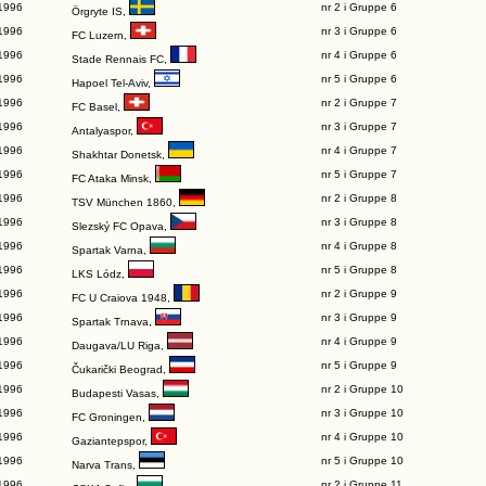
1996
nr 2 i Gruppe 6
Örgryte IS
,
1996
nr 3 i Gruppe 6
FC Luzern
,
1996
nr 4 i Gruppe 6
Stade Rennais FC
,
1996
nr 5 i Gruppe 6
Hapoel Tel-Aviv
,
1996
nr 2 i Gruppe 7
FC Basel
,
1996
nr 3 i Gruppe 7
Antalyaspor
,
1996
nr 4 i Gruppe 7
Shakhtar Donetsk
,
1996
nr 5 i Gruppe 7
FC Ataka Minsk
,
1996
nr 2 i Gruppe 8
TSV München 1860
,
1996
nr 3 i Gruppe 8
Slezský FC Opava
,
1996
nr 4 i Gruppe 8
Spartak Varna
,
1996
nr 5 i Gruppe 8
LKS Lódz
,
1996
nr 2 i Gruppe 9
FC U Craiova 1948
,
1996
nr 3 i Gruppe 9
Spartak Trnava
,
1996
nr 4 i Gruppe 9
Daugava/LU Riga
,
1996
nr 5 i Gruppe 9
Čukarički Beograd
,
1996
nr 2 i Gruppe 10
Budapesti Vasas
,
1996
nr 3 i Gruppe 10
FC Groningen
,
1996
nr 4 i Gruppe 10
Gaziantepspor
,
1996
nr 5 i Gruppe 10
Narva Trans
,
1996
nr 2 i Gruppe 11