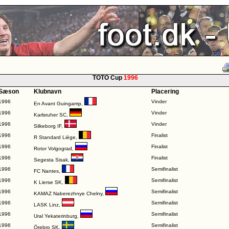
TOTO Cup
1996
Sæson
Klubnavn
Placering
1996
Vinder
En Avant Guingamp
,
1996
Vinder
Karlsruher SC
,
1996
Vinder
Silkeborg IF
,
1996
Finalist
R Standard Liège
,
1996
Finalist
Rotor Volgograd
,
1996
Finalist
Segesta Sisak
,
1996
Semifinalist
FC Nantes
,
1996
Semifinalist
K Lierse SK
,
1996
Semifinalist
KAMAZ Naberezhnye Chelny
,
1996
Semifinalist
LASK Linz
,
1996
Semifinalist
Ural Yekaterinburg
,
1996
Semifinalist
Örebro SK
,