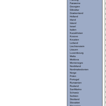
Færøerne
Georgien
Gibraltar
Grækenland
Holland
Irland
Island
Israel
Italien
Kazakhstan
Kosovo
Kroatien
Letland
Liechtenstein
Litauen
Luxembourg
Malta
Moldova
Montenegro
Nordirland
Nordmakedonien
Norge
Polen
Portugal
Rumænien
Rusland
SanMarino
Schweiz
Serbien
Skotland
Slovakiet
Slovenien