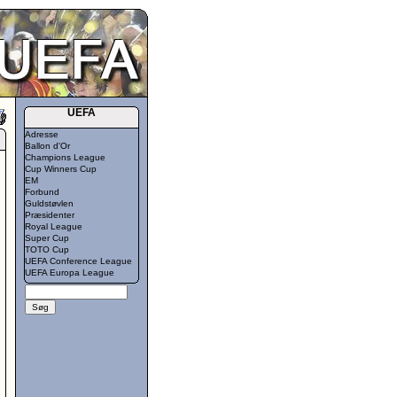
UEFA
Adresse
Ballon d'Or
Champions League
Cup Winners Cup
EM
Forbund
Guldstøvlen
Præsidenter
Royal League
Super Cup
TOTO Cup
UEFA Conference League
UEFA Europa League