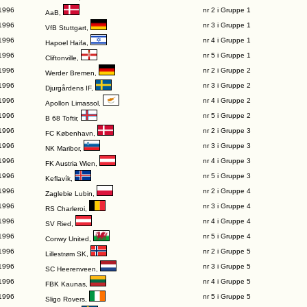
1996
nr 2 i Gruppe 1
AaB
,
1996
nr 3 i Gruppe 1
VfB Stuttgart
,
1996
nr 4 i Gruppe 1
Hapoel Haifa
,
1996
nr 5 i Gruppe 1
Cliftonville
,
1996
nr 2 i Gruppe 2
Werder Bremen
,
1996
nr 3 i Gruppe 2
Djurgårdens IF
,
1996
nr 4 i Gruppe 2
Apollon Limassol
,
1996
nr 5 i Gruppe 2
B 68 Toftir
,
1996
nr 2 i Gruppe 3
FC København
,
1996
nr 3 i Gruppe 3
NK Maribor
,
1996
nr 4 i Gruppe 3
FK Austria Wien
,
1996
nr 5 i Gruppe 3
Keflavík
,
1996
nr 2 i Gruppe 4
Zaglebie Lubin
,
1996
nr 3 i Gruppe 4
RS Charleroi
,
1996
nr 4 i Gruppe 4
SV Ried
,
1996
nr 5 i Gruppe 4
Conwy United
,
1996
nr 2 i Gruppe 5
Lillestrøm SK
,
1996
nr 3 i Gruppe 5
SC Heerenveen
,
1996
nr 4 i Gruppe 5
FBK Kaunas
,
1996
nr 5 i Gruppe 5
Sligo Rovers
,