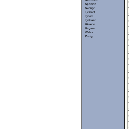
Spanien
Sverige
Tjekkiet
Tyrkiet
Tyskland
Ukraine
Ungarn
Wales
Østrig