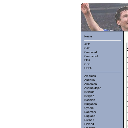
Home
AFC
CAF
Concacaf
Conmebol
FIFA
OFC
UEFA
Albanien
Andorra
Armenien
Aserbajdsjan
Belarus
Belgien
Bosnien
Bulgarien
Cypern
Danmark
England
Estland
Finland
Frankrig