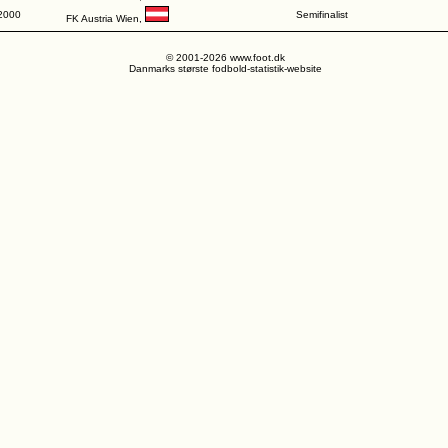
2000
Semifinalist
FK Austria Wien,
© 2001-2026 www.foot.dk
Danmarks største fodbold-statistik-website