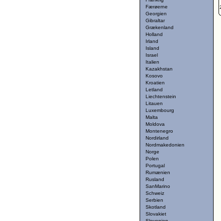
Færøerne
Georgien
Gibraltar
Grækenland
Holland
Irland
Island
Israel
Italien
Kazakhstan
Kosovo
Kroatien
Letland
Liechtenstein
Litauen
Luxembourg
Malta
Moldova
Montenegro
Nordirland
Nordmakedonien
Norge
Polen
Portugal
Rumænien
Rusland
SanMarino
Schweiz
Serbien
Skotland
Slovakiet
Slovenien