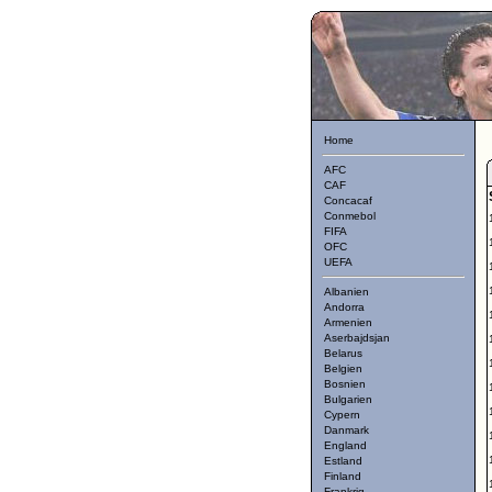
Home
AFC
CAF
Concacaf
Conmebol
FIFA
OFC
UEFA
Albanien
Andorra
Armenien
Aserbajdsjan
Belarus
Belgien
Bosnien
Bulgarien
Cypern
Danmark
England
Estland
Finland
Frankrig