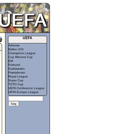
UEFA
Adresse
Ballon d'Or
Champions League
Cup Winners Cup
EM
Forbund
Guldstøvlen
Præsidenter
Royal League
Super Cup
TOTO Cup
UEFA Conference League
UEFA Europa League