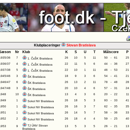
Klubplaceringer
Slovan Bratislava
Sæson
Nr
Klub
K
S
U
T
Målscore
P
1935/36
7
26
10
5
11
50
-
61
25
1. ČsŠK Bratislava
1936/37
4
22
11
5
6
44
-
36
27
1. ČsŠK Bratislava
1937/38
5
22
10
1
11
46
-
53
21
1. ČsŠK Bratislava
1945/46
3
18
9
3
6
54
-
41
21
ŠK Bratislava
1946/47
6
26
13
2
11
78
-
48
28
ŠK Bratislava
1947/48
3
20
10
4
6
57
-
31
24
ŠK Bratislava
1948
10
13
4
3
6
20
-
22
11
ŠK Bratislava
1949
1
26
18
5
3
93
-
33
41
Sokol NV Bratislava
1950
1
26
16
3
7
62
-
35
35
Sokol NV Bratislava
1951
1
26
14
5
7
58
-
36
33
Sokol NV Bratislava
1952
2
26
18
4
4
59
-
25
40
Sokol NV Bratislava
TJ ÚNV Slovan
1953
9
13
5
3
5
26
-
21
13
Bratislava