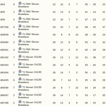
TJ ÚNV Slovan
1954
5
22
10
5
7
35
-
28
25
Bratislava
TJ ÚNV Slovan
1955
1
22
13
5
4
41
-
14
31
Bratislava
TJ ÚNV Slovan
1956
2
22
10
7
5
37
-
23
27
Bratislava
TJ ÚNV Slovan
1957/58
4
33
15
7
11
58
-
45
37
Bratislava
TJ ÚNV Slovan
1958/59
8
26
8
8
10
38
-
36
24
Bratislava
TJ ÚNV Slovan
1959/60
2
26
12
8
6
53
-
31
32
Bratislava
TJ ÚNV Slovan
1960/61
3
26
12
5
9
45
-
29
29
Bratislava
TJ Slovan ChZJD
1961/62
7
26
13
1
12
51
-
38
27
Bratislava
TJ Slovan ChZJD
1962/63
7
26
10
5
11
45
-
40
25
Bratislava
TJ Slovan ChZJD
1963/64
2
26
14
7
5
50
-
25
35
Bratislava
TJ Slovan ChZJD
1964/65
6
26
7
14
5
35
-
26
28
Bratislava
TJ Slovan ChZJD
1965/66
7
26
9
7
10
34
-
29
25
Bratislava
TJ Slovan ChZJD
1966/67
2
26
14
7
5
33
-
17
35
Bratislava
TJ Slovan ChZJD
1967/68
2
26
13
4
9
36
-
20
30
Bratislava