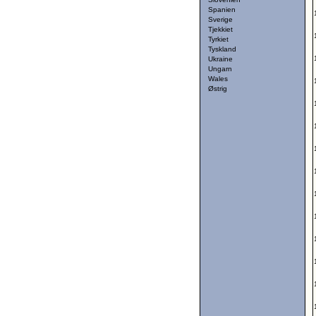
Spanien
Sverige
Tjekkiet
Tyrkiet
Tyskland
Ukraine
Ungarn
Wales
Østrig