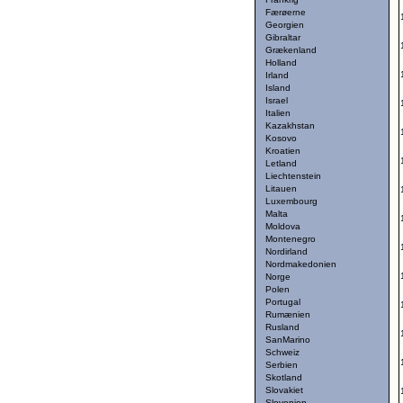
Færøerne
Georgien
Gibraltar
Grækenland
Holland
Irland
Island
Israel
Italien
Kazakhstan
Kosovo
Kroatien
Letland
Liechtenstein
Litauen
Luxembourg
Malta
Moldova
Montenegro
Nordirland
Nordmakedonien
Norge
Polen
Portugal
Rumænien
Rusland
SanMarino
Schweiz
Serbien
Skotland
Slovakiet
Slovenien