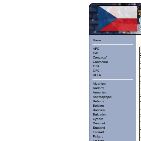
Home
AFC
CAF
Concacaf
Conmebol
FIFA
OFC
UEFA
Albanien
Andorra
Armenien
Aserbajdsjan
Belarus
Belgien
Bosnien
Bulgarien
Cypern
Danmark
England
Estland
Finland
Frankrig