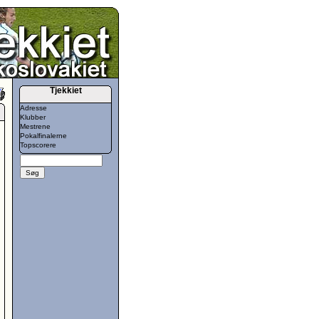
Tjekkiet
Adresse
Klubber
Mestrene
Pokalfinalerne
Topscorere