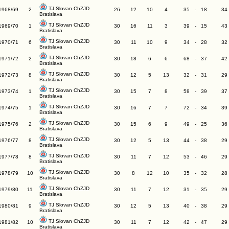
TJ Slovan ChZJD
1968/69
2
26
12
10
4
35
-
18
34
Bratislava
TJ Slovan ChZJD
1969/70
1
30
16
11
3
39
-
15
43
Bratislava
TJ Slovan ChZJD
1970/71
6
30
11
10
9
34
-
28
32
Bratislava
TJ Slovan ChZJD
1971/72
2
30
18
6
6
68
-
37
42
Bratislava
TJ Slovan ChZJD
1972/73
8
30
12
5
13
32
-
31
29
Bratislava
TJ Slovan ChZJD
1973/74
1
30
15
7
8
58
-
39
37
Bratislava
TJ Slovan ChZJD
1974/75
1
30
16
7
7
72
-
34
39
Bratislava
TJ Slovan ChZJD
1975/76
2
30
15
6
9
49
-
25
36
Bratislava
TJ Slovan ChZJD
1976/77
8
30
12
5
13
44
-
38
29
Bratislava
TJ Slovan ChZJD
1977/78
8
30
11
7
12
53
-
46
29
Bratislava
TJ Slovan ChZJD
1978/79
10
30
8
12
10
35
-
32
28
Bratislava
TJ Slovan ChZJD
1979/80
11
30
11
7
12
31
-
35
29
Bratislava
TJ Slovan ChZJD
1980/81
9
30
12
5
13
40
-
38
29
Bratislava
TJ Slovan ChZJD
1981/82
10
30
11
7
12
42
-
47
29
Bratislava