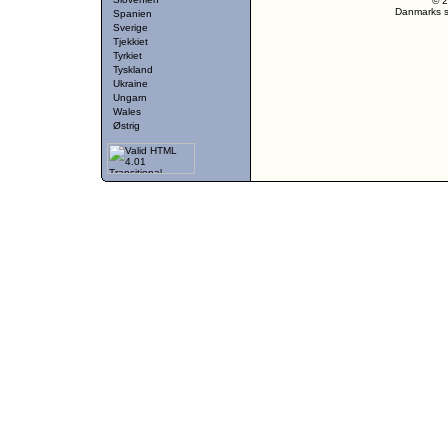
© 2
Danmarks st
Spanien
Sverige
Tjekkiet
Tyrkiet
Tyskland
Ukraine
Ungarn
Wales
Østrig