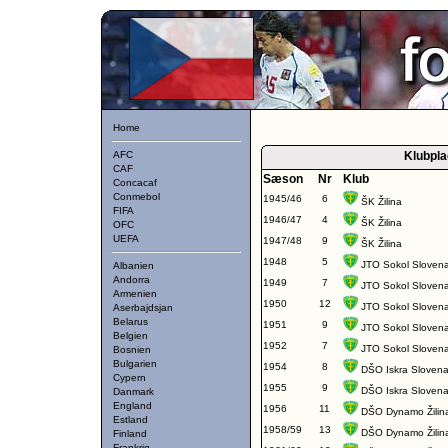
Home
AFC
Klubpla
CAF
Sæson
Nr
Klub
Concacaf
Conmebol
1945/46
6
ŠK Žilina
FIFA
1946/47
4
ŠK Žilina
OFC
UEFA
1947/48
9
ŠK Žilina
1948
5
JTO Sokol Slovena 
Albanien
Andorra
1949
7
JTO Sokol Slovena 
Armenien
1950
12
JTO Sokol Slovena 
Aserbajdsjan
Belarus
1951
9
JTO Sokol Slovena 
Belgien
1952
7
JTO Sokol Slovena 
Bosnien
Bulgarien
1954
8
DŠO Iskra Slovena 
Cypern
1955
9
DŠO Iskra Slovena 
Danmark
England
1956
11
DŠO Dynamo Žilin
Estland
1958/59
13
DŠO Dynamo Žilin
Finland
Frankrig