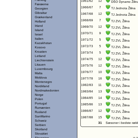
1961/62
12
DŠO Dynamo Žilin
Færøerne
1966/67
7
TJ Jednota Žilina
Georgien
Gibraltar
1967/68
12
TJ Jednota Žilina
Grækenland
1968/69
7
TJ ZVL Žilina
Holland
Irland
1969/70
12
TJ ZVL Žilina
Island
1970/71
9
TJ ZVL Žilina
Israel
Italien
1971/72
5
TJ ZVL Žilina
Kazakhstan
1972/73
5
TJ ZVL Žilina
Kosovo
Kroatien
1973/74
5
TJ ZVL Žilina
Letland
1974/75
12
TJ ZVL Žilina
Liechtenstein
Litauen
1975/76
12
TJ ZVL Žilina
Luxembourg
1976/77
10
TJ ZVL Žilina
Malta
Moldova
1977/78
16
TJ ZVL Žilina
Montenegro
1982/83
11
TJ ZVL Žilina
Nordirland
Nordmakedonien
1983/84
13
TJ ZVL Žilina
Norge
1984/85
14
TJ ZVL Žilina
Polen
Portugal
1985/86
13
TJ ZVL Žilina
Rumænien
1986/87
12
TJ ZVL Žilina
Rusland
SanMarino
1987/88
15
TJ ZVL Žilina
Schweiz
31
Sæsoner i bedste ræk
Serbien
Skotland
Slovakiet
Slovenien