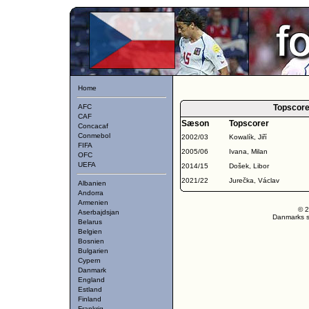
Home
AFC
Topscore
CAF
Sæson
Topscorer
Concacaf
Conmebol
2002/03
Kowalík, Jiří
FIFA
2005/06
Ivana, Milan
OFC
UEFA
2014/15
Došek, Libor
2021/22
Jurečka, Václav
Albanien
Andorra
Armenien
© 2
Aserbajdsjan
Danmarks st
Belarus
Belgien
Bosnien
Bulgarien
Cypern
Danmark
England
Estland
Finland
Frankrig