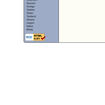
Spanien
Sverige
Tjekkiet
Tyrkiet
Tyskland
Ukraine
Ungarn
Wales
Østrig