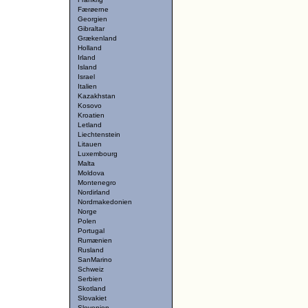
Færøerne
Georgien
Gibraltar
Grækenland
Holland
Irland
Island
Israel
Italien
Kazakhstan
Kosovo
Kroatien
Letland
Liechtenstein
Litauen
Luxembourg
Malta
Moldova
Montenegro
Nordirland
Nordmakedonien
Norge
Polen
Portugal
Rumænien
Rusland
SanMarino
Schweiz
Serbien
Skotland
Slovakiet
Slovenien