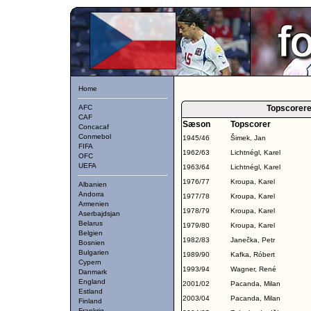
Home
AFC
Topscorere
CAF
Sæson
Topscorer
Concacaf
Conmebol
1945/46
Šimek, Jan
FIFA
1962/63
Lichtnégl, Karel
OFC
UEFA
1963/64
Lichtnégl, Karel
1976/77
Kroupa, Karel
Albanien
Andorra
1977/78
Kroupa, Karel
Armenien
1978/79
Kroupa, Karel
Aserbajdsjan
Belarus
1979/80
Kroupa, Karel
Belgien
1982/83
Janečka, Petr
Bosnien
Bulgarien
1989/90
Kafka, Róbert
Cypern
1993/94
Wagner, René
Danmark
England
2001/02
Pacanda, Milan
Estland
2003/04
Pacanda, Milan
Finland
Frankrig