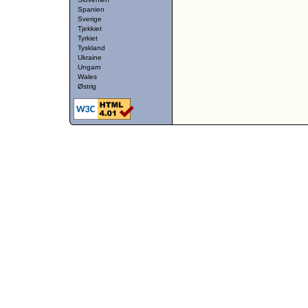
Spanien
Sverige
Tjekkiet
Tyrkiet
Tyskland
Ukraine
Ungarn
Wales
Østrig