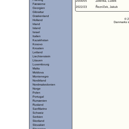
2004/05
Zelenka, Luděk
Færøerne
2022/23
Řezníček, Jakub
Georgien
Gibraltar
Grækenland
© 2
Holland
Danmarks st
Irland
Island
Israel
Italien
Kazakhstan
Kosovo
Kroatien
Letland
Liechtenstein
Litauen
Luxembourg
Malta
Moldova
Montenegro
Nordirland
Nordmakedonien
Norge
Polen
Portugal
Rumænien
Rusland
SanMarino
Schweiz
Serbien
Skotland
Slovakiet
Slovenien