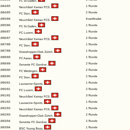
FC St.Gallen
,
1984/85
1 Runde
Neuchâtel Xamax FCS
,
1984/85
2 Runde
FC Sion
,
1985/86
Kvartfinalist
Neuchâtel Xamax FCS
,
1985/86
1 Runde
FC St.Gallen
,
1986/87
1 Runde
FC Luzern
,
1986/87
2 Runde
Neuchâtel Xamax FCS
,
1987/88
1 Runde
FC Sion
,
1987/88
1 Runde
Grasshopper-Club Zürich
,
1988/89
1 Runde
FC Aarau
,
1988/89
2 Runde
Servette FC Genève
,
1989/90
2 Runde
FC Wettingen
,
1989/90
2 Runde
FC Sion
,
1990/91
1 Runde
Lausanne-Sports
,
1990/91
2 Runde
FC Luzern
,
1991/92
3 Runde
Neuchâtel Xamax FCS
,
1991/92
1 Runde
Lausanne-Sports
,
1992/93
1 Runde
Neuchâtel Xamax FCS
,
1992/93
2 Runde
Grasshopper-Club Zürich
,
1993/94
2 Runde
Servette FC Genève
,
1993/94
1 Runde
BSC Young Boys
,