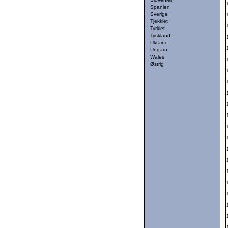
Spanien
Sverige
Tjekkiet
Tyrkiet
Tyskland
Ukraine
Ungarn
Wales
Østrig