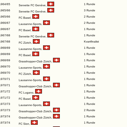
1964/65
1 Runde
Servette FC Genève
,
1965/66
3 Runde
Servette FC Genève
,
1965/66
2 Runde
FC Basel
,
1966/67
2 Runde
Lausanne-Sports
,
1966/67
1 Runde
FC Basel
,
1967/68
1 Runde
Servette FC Genève
,
1967/68
Kvartfinalist
FC Zürich
,
1968/69
1 Runde
Lausanne-Sports
,
1968/69
1 Runde
FC Basel
,
1968/69
1 Runde
Grasshopper-Club Zürich
,
1969/70
1 Runde
Lausanne-Sports
,
1969/70
1 Runde
FC Zürich
,
1970/71
1 Runde
Lausanne-Sports
,
1970/71
1 Runde
Grasshopper-Club Zürich
,
1971/72
1 Runde
FC Lugano
,
1971/72
1 Runde
FC Basel
,
1972/73
1 Runde
Lausanne-Sports
,
1972/73
2 Runde
Grasshopper-Club Zürich
,
1973/74
1 Runde
Grasshopper-Club Zürich
,
1973/74
1 Runde
FC Sion
,