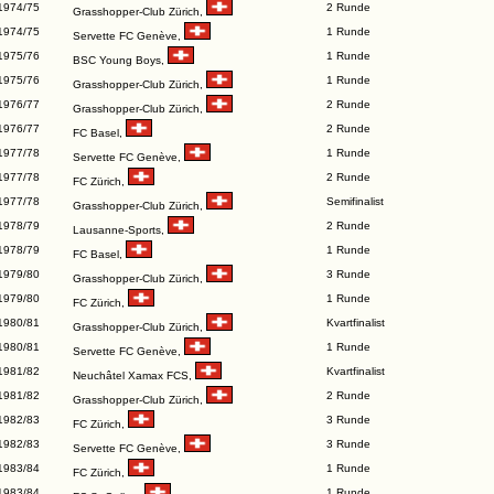
1974/75
2 Runde
Grasshopper-Club Zürich
,
1974/75
1 Runde
Servette FC Genève
,
1975/76
1 Runde
BSC Young Boys
,
1975/76
1 Runde
Grasshopper-Club Zürich
,
1976/77
2 Runde
Grasshopper-Club Zürich
,
1976/77
2 Runde
FC Basel
,
1977/78
1 Runde
Servette FC Genève
,
1977/78
2 Runde
FC Zürich
,
1977/78
Semifinalist
Grasshopper-Club Zürich
,
1978/79
2 Runde
Lausanne-Sports
,
1978/79
1 Runde
FC Basel
,
1979/80
3 Runde
Grasshopper-Club Zürich
,
1979/80
1 Runde
FC Zürich
,
1980/81
Kvartfinalist
Grasshopper-Club Zürich
,
1980/81
1 Runde
Servette FC Genève
,
1981/82
Kvartfinalist
Neuchâtel Xamax FCS
,
1981/82
2 Runde
Grasshopper-Club Zürich
,
1982/83
3 Runde
FC Zürich
,
1982/83
3 Runde
Servette FC Genève
,
1983/84
1 Runde
FC Zürich
,
1983/84
1 Runde