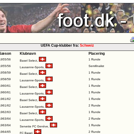
UEFA Cup-klubber fra:
Schweiz
Sæson
Klubnavn
Placering
1955/56
1 Runde
Basel Select
,
1955/56
Semifinalist
Lausanne-Sports
,
1958/59
1 Runde
Basel Select
,
1958/59
1 Runde
Lausanne-Sports
,
1960/61
1 Runde
Basel Select
,
1960/61
1 Runde
Lausanne-Sports
,
1961/62
1 Runde
Basel Select
,
1961/62
2 Runde
Lausanne-Sports
,
1962/63
1 Runde
Basel Select
,
1963/64
2 Runde
Lausanne-Sports
,
1963/64
1 Runde
Servette FC Genève
,
1964/65
2 Runde
FC Basel
,