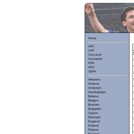
Home
AFC
CAF
Concacaf
Conmebol
FIFA
OFC
UEFA
Albanien
Andorra
Armenien
Aserbajdsjan
Belarus
Belgien
Bosnien
Bulgarien
Cypern
Danmark
England
Estland
Finland
Frankrig