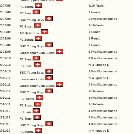
Grasshopper-Club Zürich
,
2007/08
1/16-finalist
FC Zürich
,
2007/08
1 Runde
FC Sion
,
2007/08
2 Kvalifikationsrunde
BSC Young Boys
,
2007/08
1/16-finalist
FC Basel
,
2008/09
1 Runde
AC Bellinzona
,
2008/09
1 Runde
FC Zürich
,
2008/09
1 Runde
BSC Young Boys
,
2008/09
2 Kvalifikationsrunde
Grasshopper-Club Zürich
,
2009/10
4 Kvalifikationsrunde
FC Sion
,
2009/10
nr 3 i gruppe E
FC Basel
,
2009/10
3 Kvalifikationsrunde
BSC Young Boys
,
2010/11
nr 4 i gruppe F
Lausanne-Sports
,
2010/11
4 Kvalifikationsrunde
Grasshopper-Club Zürich
,
2010/11
1/16-finalist
BSC Young Boys
,
2010/11
3 Kvalifikationsrunde
FC Luzern
,
2010/11
1/16-finalist
FC Basel
,
2011/12
4 Kvalifikationsrunde
FC Sion
,
2011/12
4 Kvalifikationsrunde
FC Thun
,
2011/12
4 Kvalifikationsrunde
BSC Young Boys
,
2011/12
nr 4 i gruppe D
FC Zürich
,