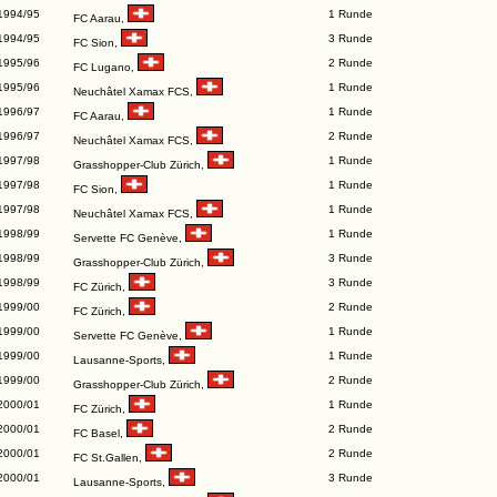
1994/95
1 Runde
FC Aarau
,
1994/95
3 Runde
FC Sion
,
1995/96
2 Runde
FC Lugano
,
1995/96
1 Runde
Neuchâtel Xamax FCS
,
1996/97
1 Runde
FC Aarau
,
1996/97
2 Runde
Neuchâtel Xamax FCS
,
1997/98
1 Runde
Grasshopper-Club Zürich
,
1997/98
1 Runde
FC Sion
,
1997/98
1 Runde
Neuchâtel Xamax FCS
,
1998/99
1 Runde
Servette FC Genève
,
1998/99
3 Runde
Grasshopper-Club Zürich
,
1998/99
3 Runde
FC Zürich
,
1999/00
2 Runde
FC Zürich
,
1999/00
1 Runde
Servette FC Genève
,
1999/00
1 Runde
Lausanne-Sports
,
1999/00
2 Runde
Grasshopper-Club Zürich
,
2000/01
1 Runde
FC Zürich
,
2000/01
2 Runde
FC Basel
,
2000/01
2 Runde
FC St.Gallen
,
2000/01
3 Runde
Lausanne-Sports
,