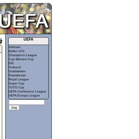
UEFA
Adresse
Ballon d'Or
Champions League
Cup Winners Cup
EM
Forbund
Guldstøvlen
Præsidenter
Royal League
Super Cup
TOTO Cup
UEFA Conference League
UEFA Europa League