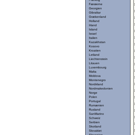
Færøerne
Georgien
Gibraltar
Grækenland
Holland
Irland
Island
Israel
Italien
Kazakhstan
Kosovo
Kroatien
Letland
Liechtenstein
Litauen
Luxembourg
Malta
Moldova
Montenegro
Nordirland
Nordmakedonien
Norge
Polen
Portugal
Rumænien
Rusland
SanMarino
Schweiz
Serbien
Skotland
Slovakiet
Slovenien