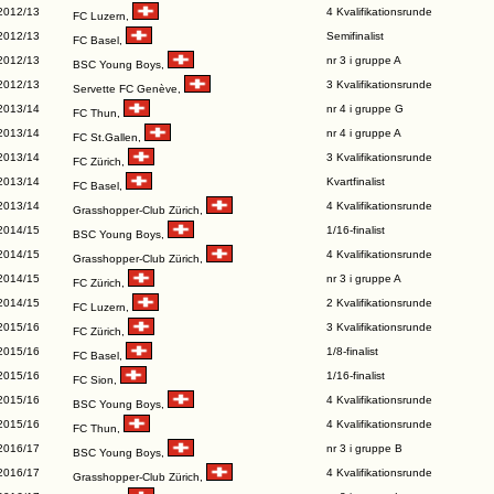
2012/13
4 Kvalifikationsrunde
FC Luzern
,
2012/13
Semifinalist
FC Basel
,
2012/13
nr 3 i gruppe A
BSC Young Boys
,
2012/13
3 Kvalifikationsrunde
Servette FC Genève
,
2013/14
nr 4 i gruppe G
FC Thun
,
2013/14
nr 4 i gruppe A
FC St.Gallen
,
2013/14
3 Kvalifikationsrunde
FC Zürich
,
2013/14
Kvartfinalist
FC Basel
,
2013/14
4 Kvalifikationsrunde
Grasshopper-Club Zürich
,
2014/15
1/16-finalist
BSC Young Boys
,
2014/15
4 Kvalifikationsrunde
Grasshopper-Club Zürich
,
2014/15
nr 3 i gruppe A
FC Zürich
,
2014/15
2 Kvalifikationsrunde
FC Luzern
,
2015/16
3 Kvalifikationsrunde
FC Zürich
,
2015/16
1/8-finalist
FC Basel
,
2015/16
1/16-finalist
FC Sion
,
2015/16
4 Kvalifikationsrunde
BSC Young Boys
,
2015/16
4 Kvalifikationsrunde
FC Thun
,
2016/17
nr 3 i gruppe B
BSC Young Boys
,
2016/17
4 Kvalifikationsrunde
Grasshopper-Club Zürich
,