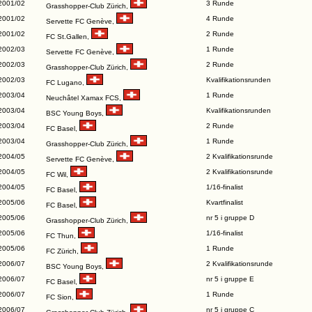
2001/02
3 Runde
Grasshopper-Club Zürich
,
2001/02
4 Runde
Servette FC Genève
,
2001/02
2 Runde
FC St.Gallen
,
2002/03
1 Runde
Servette FC Genève
,
2002/03
2 Runde
Grasshopper-Club Zürich
,
2002/03
Kvalifikationsrunden
FC Lugano
,
2003/04
1 Runde
Neuchâtel Xamax FCS
,
2003/04
Kvalifikationsrunden
BSC Young Boys
,
2003/04
2 Runde
FC Basel
,
2003/04
1 Runde
Grasshopper-Club Zürich
,
2004/05
2 Kvalifikationsrunde
Servette FC Genève
,
2004/05
2 Kvalifikationsrunde
FC Wil
,
2004/05
1/16-finalist
FC Basel
,
2005/06
Kvartfinalist
FC Basel
,
2005/06
nr 5 i gruppe D
Grasshopper-Club Zürich
,
2005/06
1/16-finalist
FC Thun
,
2005/06
1 Runde
FC Zürich
,
2006/07
2 Kvalifikationsrunde
BSC Young Boys
,
2006/07
nr 5 i gruppe E
FC Basel
,
2006/07
1 Runde
FC Sion
,
2006/07
nr 5 i gruppe C