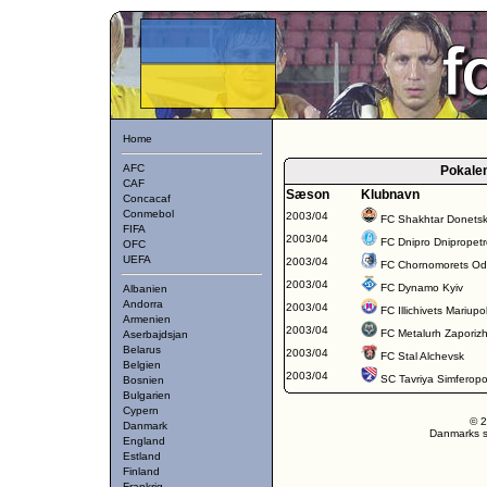
Home
AFC
Pokale
CAF
Sæson
Klubnavn
Concacaf
Conmebol
2003/04
FC Shakhtar Donets
FIFA
2003/04
FC Dnipro Dnipropet
OFC
UEFA
2003/04
FC Chornomorets O
2003/04
FC Dynamo Kyiv
Albanien
Andorra
2003/04
FC Illichivets Mariupo
Armenien
2003/04
FC Metalurh Zaporiz
Aserbajdsjan
Belarus
2003/04
FC Stal Alchevsk
Belgien
2003/04
SC Tavriya Simferopo
Bosnien
Bulgarien
Cypern
© 2
Danmark
Danmarks st
England
Estland
Finland
Frankrig