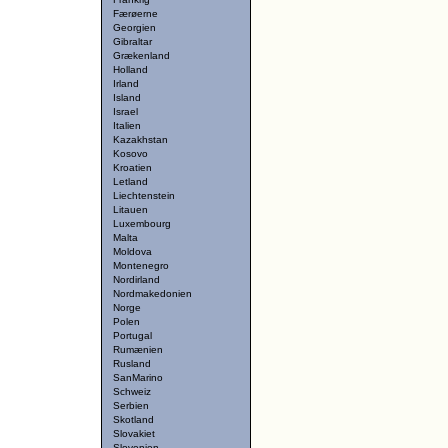
Færøerne
Georgien
Gibraltar
Grækenland
Holland
Irland
Island
Israel
Italien
Kazakhstan
Kosovo
Kroatien
Letland
Liechtenstein
Litauen
Luxembourg
Malta
Moldova
Montenegro
Nordirland
Nordmakedonien
Norge
Polen
Portugal
Rumænien
Rusland
SanMarino
Schweiz
Serbien
Skotland
Slovakiet
Slovenien