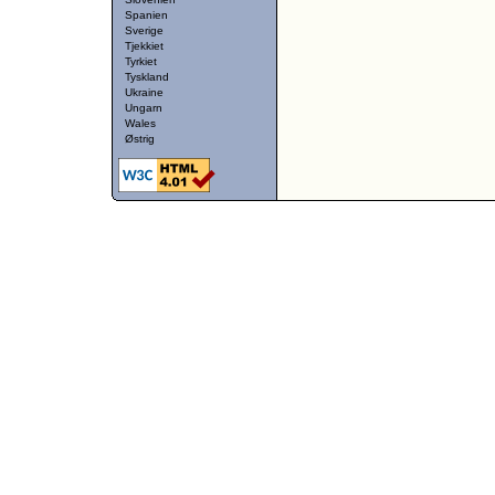
Spanien
Sverige
Tjekkiet
Tyrkiet
Tyskland
Ukraine
Ungarn
Wales
Østrig